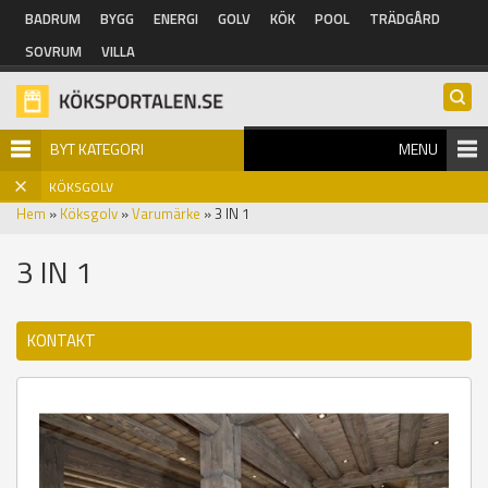
Hoppa till huvudinnehåll
BADRUM
BYGG
ENERGI
GOLV
KÖK
POOL
TRÄDGÅRD
SOVRUM
VILLA
BYT KATEGORI
MENU
KÖKSGOLV
Hem
»
Köksgolv
»
Varumärke
» 3 IN 1
3 IN 1
KONTAKT