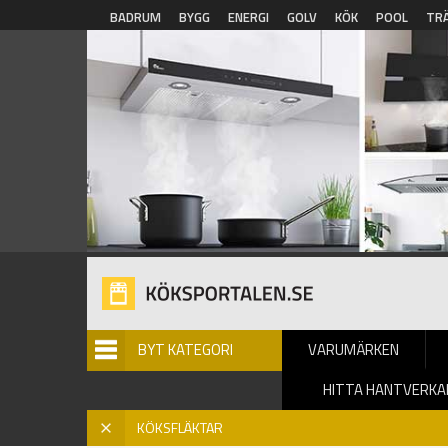
Hoppa till huvudinnehåll
BADRUM
BYGG
ENERGI
GOLV
KÖK
POOL
TR
BYT KATEGORI
VARUMÄRKEN
HITTA HANTVERKA
Hem
» Köksfläktar
X
KÖKSFLÄKTAR