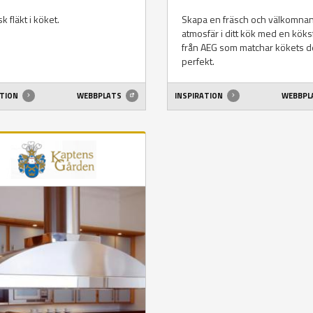
sk fläkt i köket.
Skapa en fräsch och välkomna
atmosfär i ditt kök med en köks
från AEG som matchar kökets d
perfekt.
ATION
WEBBPLATS
INSPIRATION
WEBBPL