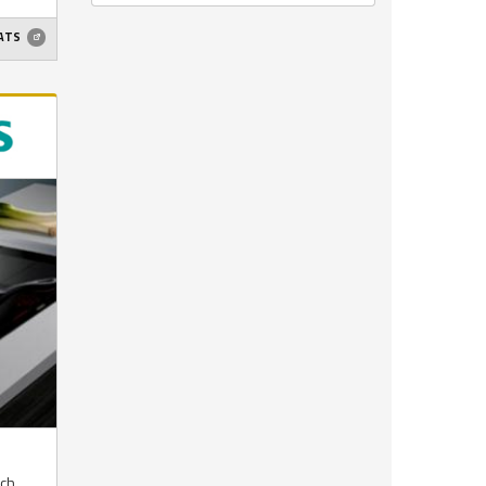
ATS
och