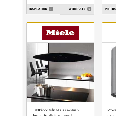
INSPIRATION
WEBBPLATS
INSPIR
Fläktkåpor från Miele i exklusiv
Prova
design. Rostfritt, vitt, svart,
penga