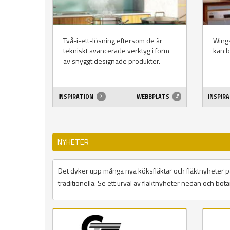
Två-i-ett-lösning eftersom de är
Wings
tekniskt avancerade verktyg i form
kan b
av snyggt designade produkter.
INSPIRATION
WEBBPLATS
INSPIR
NYHETER
Det dyker upp många nya köksfläktar och fläktnyheter 
traditionella. Se ett urval av fläktnyheter nedan och bot