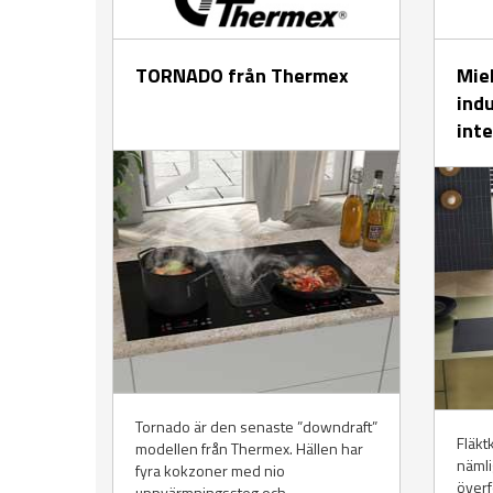
TORNADO från Thermex
Mie
ind
int
Tornado är den senaste ”downdraft”
Fläkt
modellen från Thermex. Hällen har
nämli
fyra kokzoner med nio
överf
uppvärmningssteg och