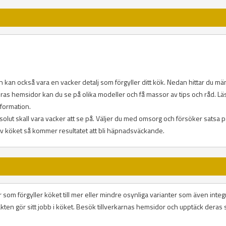
tan kan också vara en vacker detalj som förgyller ditt kök. Nedan hittar du m
deras hemsidor kan du se på olika modeller och få massor av tips och råd. L
nformation.
solut skall vara vacker att se på. Väljer du med omsorg och försöker satsa p
 av köket så kommer resultatet att bli häpnadsväckande.
tar som förgyller köket till mer eller mindre osynliga varianter som även integ
fläkten gör sitt jobb i köket. Besök tillverkarnas hemsidor och upptäck deras 