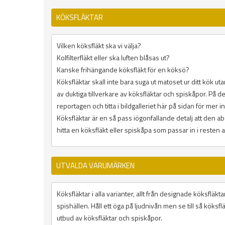
KÖKSFLÄKTAR
Vilken köksfläkt ska vi välja?
Kolfilterfläkt eller ska luften blåsas ut?
Kanske frihängande köksfläkt för en köksö?
Köksfläktar skall inte bara suga ut matoset ur ditt kök u
av duktiga tillverkare av köksfläktar och spiskåpor. På 
reportagen och titta i bildgalleriet här på sidan för mer i
Köksfläktar är en så pass iögonfallande detalj att den ab
hitta en köksfläkt eller spiskåpa som passar in i resten
UTVALDA VARUMÄRKEN
Köksfläktar i alla varianter, allt från designade köksfläk
spishällen. Håll ett öga på ljudnivån men se till så köks
utbud av köksfläktar och spiskåpor.