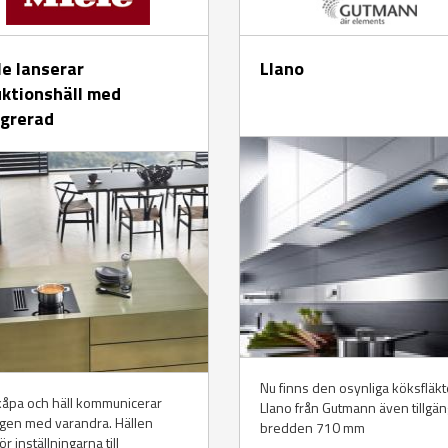
le lanserar
Llano
uktionshäll med
egrerad
Nu finns den osynliga köksfläk
kåpa och häll kommunicerar
Llano från Gutmann även tillgäng
gen med varandra. Hällen
bredden 710 mm
ör inställningarna till