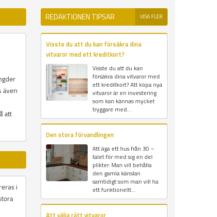
REDAKTIONEN TIPSAR
VISA FLER
Visste du att du kan försäkra dina
vitvaror med ett kreditkort?
Visste du att du kan
försäkra dina vitvaror med
ängder
ett kreditkort? Att köpa nya
äs även
vitvaror är en investering
som kan kännas mycket
tryggare med...
å att
Den stora förvandlingen
Att äga ett hus från 30 –
talet för med sig en del
plikter. Man vill behålla
den gamla känslan
samtidigt som man vill ha
reras i
ett funktionellt...
stora
Att välja rätt vitvaror