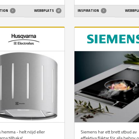
ATION
WEBBPLATS
INSPIRATION
WEBBPL
 hemma - helt nöjd eller
Siemens har ett brett utbud av
rna tillbaka!
effektiva fläktar för alla behov 