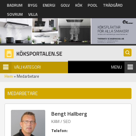
Hoppa till huvudinnehåll
BADRUM
BYGG
ENERGI
GOLV
KÖK
POOL
TRÄDGÅRD
SOVRUM
VILLA
VÄLJ KATEGORI
MENU
Hem
» Medarbetare
MEDARBETARE
Bengt Hallberg
KAM / SEO
Telefon: