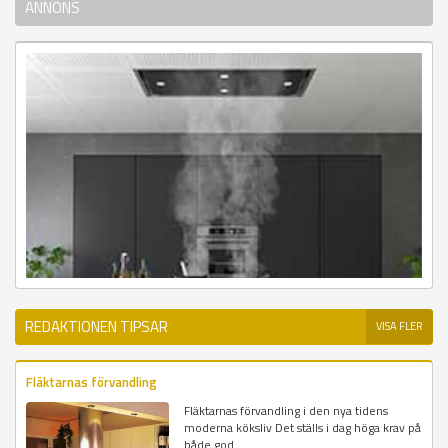
ANNONS
REDAKTIONEN TIPSAR
VISA FLER
Fläktarnas förvandling
Fläktarnas förvandling i den nya tidens
moderna köksliv Det ställs i dag höga krav på
både god...