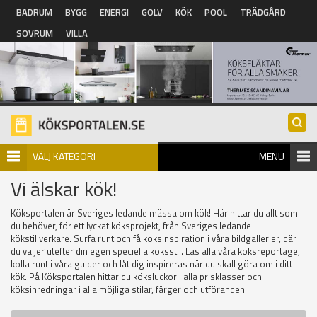
Hoppa till huvudinnehåll
BADRUM
BYGG
ENERGI
GOLV
KÖK
POOL
TRÄDGÅRD
SOVRUM
VILLA
VÄLJ KATEGORI
MENU
Vi älskar kök!
Köksportalen är Sveriges ledande mässa om kök! Här hittar du allt som
du behöver, för ett lyckat köksprojekt, från Sveriges ledande
kökstillverkare. Surfa runt och få köksinspiration i våra bildgallerier, där
du väljer utefter din egen speciella köksstil. Läs alla våra köksreportage,
kolla runt i våra guider och låt dig inspireras när du skall göra om i ditt
kök. På Köksportalen hittar du köksluckor i alla prisklasser och
köksinredningar i alla möjliga stilar, färger och utföranden.