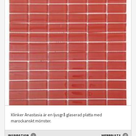
Klinker Anastasia är en ljusgrå glaserad platta med
marockanskt mönster.
INSPIRATION
WEBBPLATS