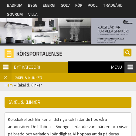
Hoppa till huvudinnehåll
BADRUM
BYGG
ENERGI
GOLV
KÖK
POOL
TRÄDGÅRD
SOVRUM
VILLA
BYT KATEGORI
MENU
KAKEL & KLINKER
Hem
» Kakel & Klinker
KAKEL & KLINKER
Kökskakel och klinker till ditt nya kök hittar du hos våra
annonsörer. De tillhör alla Sveriges ledande varumärken och visar
på bredd och variation i oändlighet. Vi hoppas att du på deras