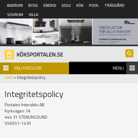
Hoppa till huvudinnehåll
BADRUM
BYGG
ENERGI
GOLV
KÖK
POOL
TRÄDGÅRD
SOVRUM
VILLA
VÄLJ KATEGORI
MENU
Hem
» Integritetspolicy
Integritetspolicy
Portalen Interaktiv AB
Kyrkvägen 7A
444 31 STENUNGSUND
556657-1435