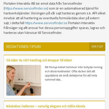
Portalen Interaktiv AB tar emot data från Servicefinder
(
https://www.servicefinder.se
) som är en automatiserad tjänst för
hantverkstjänster. Visningen på vår sajt hanteras genom s.k. API vilket
innebär att all hantering av eventuella formulärdata sker på extern
sajt, i detta fall
https://www.servicefinder.se
Portalen Interaktiv
frånsäger sig allt ansvar hur dessa personuppgifter sparas, lagras och
hanteras utan hänvisar till Servicefinder.
REDAKTIONEN TIPSAR
VISA FLER
Så väljer du rätt handtag och knoppar till köket
Att förnya köket behöver inte betyda rivning
och stora kostnader. Ofta räcker det att
uppdatera de små detaljerna för att hela
rummet ska...
Bänkskiva i kalksten – naturlig elegans och tidlös känsla