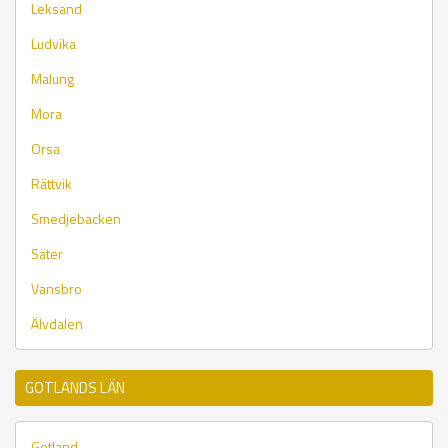
Leksand
Ludvika
Malung
Mora
Orsa
Rättvik
Smedjebacken
Säter
Vansbro
Älvdalen
GOTLANDS LÄN
Gotland