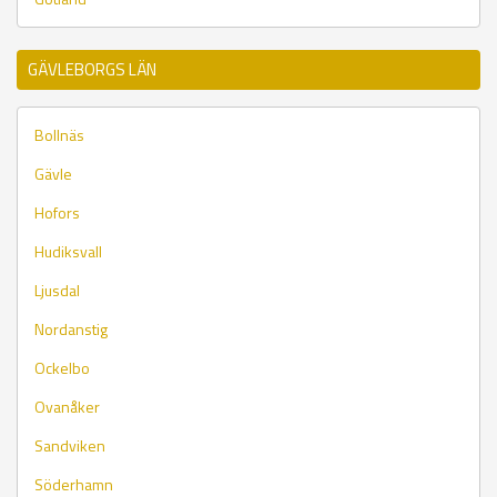
GÄVLEBORGS LÄN
Bollnäs
Gävle
Hofors
Hudiksvall
Ljusdal
Nordanstig
Ockelbo
Ovanåker
Sandviken
Söderhamn