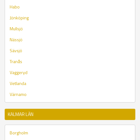
Habo
Jönköping
Mullsjö
Nässjö
Sävsjö
Tranås
Vaggeryd
Vetlanda
Värnamo
KALMAR LÄN
Borgholm