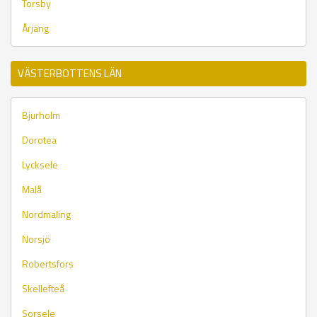
Torsby
Årjäng
VÄSTERBOTTENS LÄN
Bjurholm
Dorotea
Lycksele
Malå
Nordmaling
Norsjö
Robertsfors
Skellefteå
Sorsele