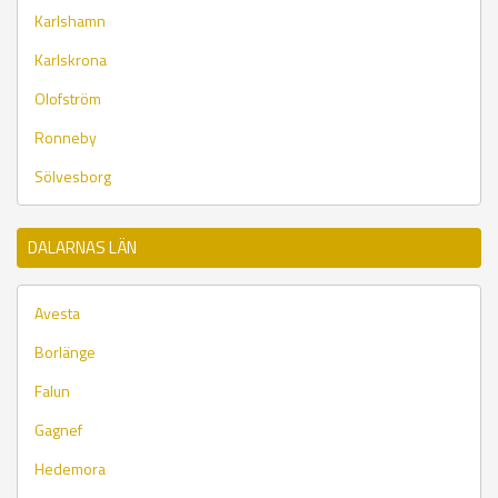
Karlshamn
Karlskrona
Olofström
Ronneby
Sölvesborg
DALARNAS LÄN
Avesta
Borlänge
Falun
Gagnef
Hedemora