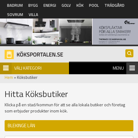
Hoppa till huvudinnehåll
BADRUM
BYGG
ENERGI
GOLV
KÖK
POOL
TRÄDGÅRD
SOVRUM
VILLA
VÄLJ KATEGORI
MENU
Hem
» Köksbutiker
Hitta Köksbutiker
Klicka på en stad/kommun för att se alla lokala butiker och företag
som erbjuder produkter inom kök.
BLEKINGE LÄN