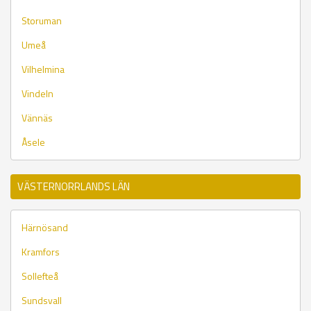
Storuman
Umeå
Vilhelmina
Vindeln
Vännäs
Åsele
VÄSTERNORRLANDS LÄN
Härnösand
Kramfors
Sollefteå
Sundsvall