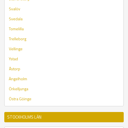
Svalöv
Svedala
Tomelilla
Trelleborg
Vellinge
Ystad
Åstorp
Ängelholm
Örkelljunga
Östra Göinge
STOCKHOLMS LÄN