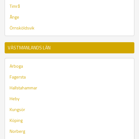
Timrå
Ånge
Örnsköldsvik
VÄSTMANLANDS LÄN
Arboga
Fagersta
Hallstahammar
Heby
Kungsör
Köping
Norberg