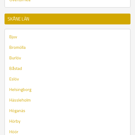
SKÅNE LÄN
Bjuv
Bromölla
Burlöv
Båstad
Eslöv
Helsingborg
Hässleholm
Höganäs
Hörby
Höör