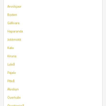
Arvidsjaur
Boden
Gällivare
Haparanda
Jokkmokk
Kalix
Kiruna
Luleå
Pajala
Piteå
Älvsbyn
Överkalix
Övertorneå