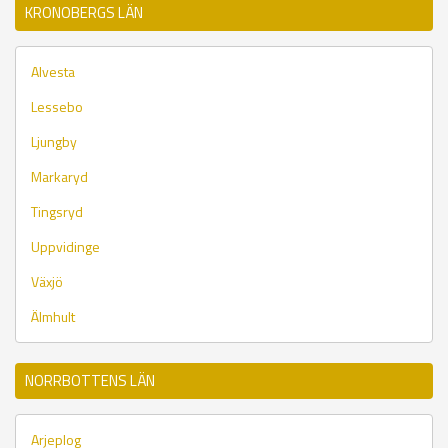
KRONOBERGS LÄN
Alvesta
Lessebo
Ljungby
Markaryd
Tingsryd
Uppvidinge
Växjö
Älmhult
NORRBOTTENS LÄN
Arjeplog