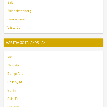
Sala
Skinnskatteberg
Surahammar
Västerås
VÄSTRA GÖTALANDS LÄN
Ale
Alingsås
Bengtsfors
Bollebygd
Borås
Dals-Ed
Essunga