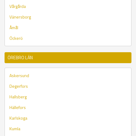
Vårgårda
Vänersborg
Åmål
Öckerö
ÖREBRO LÄN
Askersund
Degerfors
Hallsberg
Hällefors
Karlskoga
Kumla