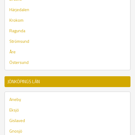
Härjedalen
Krokom
Ragunda
Strömsund
Åre
Östersund
JÖNKÖPINGS LÄN
Aneby
Eksjö
Gislaved
Gnosjö