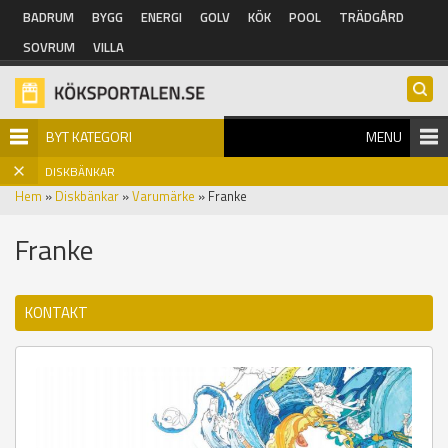
Hoppa till huvudinnehåll
BADRUM
BYGG
ENERGI
GOLV
KÖK
POOL
TRÄDGÅRD
SOVRUM
VILLA
BYT KATEGORI
MENU
DISKBÄNKAR
Hem
»
Diskbänkar
»
Varumärke
» Franke
Franke
KONTAKT