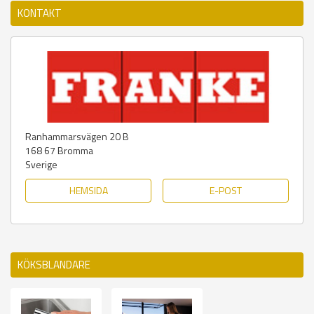
KONTAKT
Ranhammarsvägen 20 B
168 67
Bromma
Sverige
HEMSIDA
E-POST
KÖKSBLANDARE