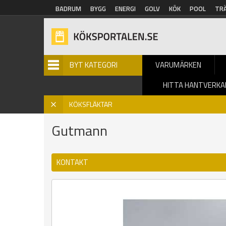
Hoppa till huvudinnehåll
BADRUM
BYGG
ENERGI
GOLV
KÖK
POOL
TR
BYT KATEGORI
VARUMÄRKEN
HITTA HANTVERKA
Hem
»
Köksfläktar
»
Varumärke
» Gutmann
X
KÖKSFLÄKTAR
Gutmann
KONTAKT