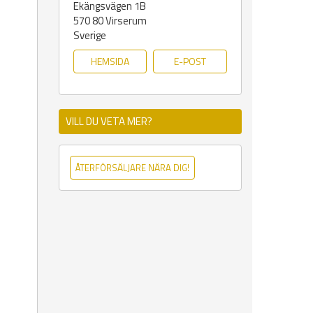
Ekängsvägen 1B
570 80
Virserum
Sverige
HEMSIDA
E-POST
VILL DU VETA MER?
ÅTERFÖRSÄLJARE NÄRA DIG!