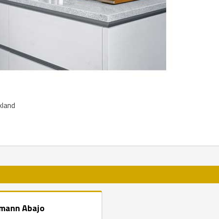
kland
mann Abajo