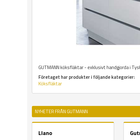
GUTMANN köksfläktar - exklusivt handgjorda i Tys
Företaget har produkter i följande kategorier:
Köksfläktar
NYHETER FRÅN GUTMANN
Llano
Gut