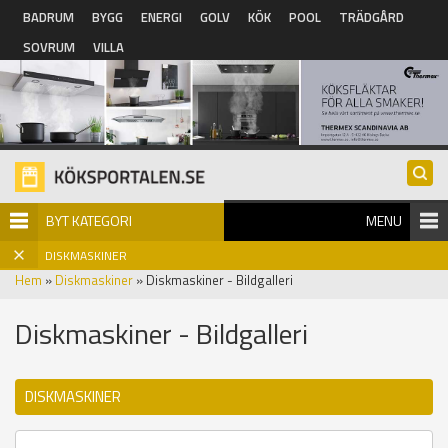
Hoppa till huvudinnehåll
BADRUM
BYGG
ENERGI
GOLV
KÖK
POOL
TRÄDGÅRD
SOVRUM
VILLA
BYT KATEGORI
MENU
DISKMASKINER
Hem
»
Diskmaskiner
» Diskmaskiner - Bildgalleri
Diskmaskiner - Bildgalleri
DISKMASKINER