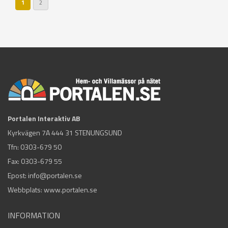
Sidor
1
2
Portalen Interaktiv AB
Kyrkvägen 7A 444 31 STENUNGSUND
Tfn:
0303-679 50
Fax: 0303-679 55
Epost:
info@portalen.se
Webbplats: www.portalen.se
INFORMATION