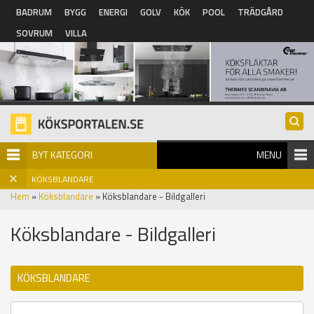
Hoppa till huvudinnehåll
BADRUM
BYGG
ENERGI
GOLV
KÖK
POOL
TRÄDGÅRD
SOVRUM
VILLA
BYT KATEGORI
MENU
KÖKSBLANDARE
Hem
»
Köksblandare
» Köksblandare - Bildgalleri
Köksblandare - Bildgalleri
KÖKSBLANDARE