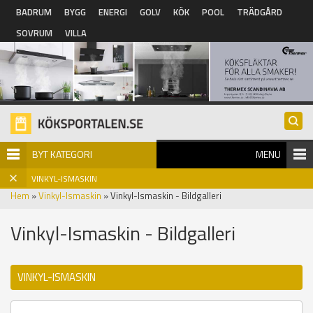
Hoppa till huvudinnehåll
BADRUM
BYGG
ENERGI
GOLV
KÖK
POOL
TRÄDGÅRD
SOVRUM
VILLA
BYT KATEGORI
MENU
VINKYL-ISMASKIN
Hem
»
Vinkyl-Ismaskin
» Vinkyl-Ismaskin - Bildgalleri
Vinkyl-Ismaskin - Bildgalleri
VINKYL-ISMASKIN