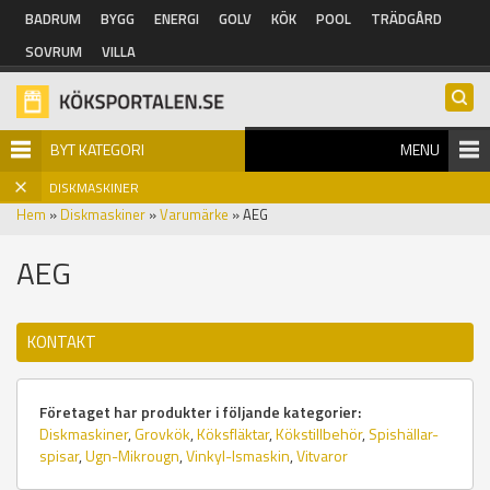
Hoppa till huvudinnehåll
BADRUM
BYGG
ENERGI
GOLV
KÖK
POOL
TRÄDGÅRD
SOVRUM
VILLA
BYT KATEGORI
MENU
DISKMASKINER
Hem
»
Diskmaskiner
»
Varumärke
» AEG
AEG
KONTAKT
Företaget har produkter i följande kategorier:
Diskmaskiner
,
Grovkök
,
Köksfläktar
,
Kökstillbehör
,
Spishällar-
spisar
,
Ugn-Mikrougn
,
Vinkyl-Ismaskin
,
Vitvaror