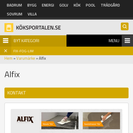
Hoppa till huvudinnehåll
BADRUM
BYGG
ENERGI
GOLV
KÖK
POOL
TRÄDGÅRD
SOVRUM
VILLA
BYT KATEGORI
MENU
FIX-FOG-LIM
Hem
»
Varumärke
» Alfix
Alfix
KONTAKT