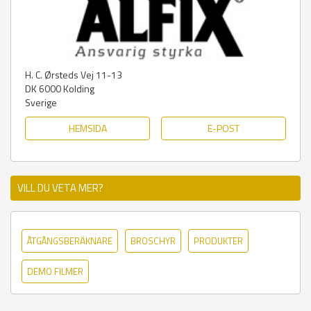
H. C. Ørsteds Vej 11-13
DK 6000
Kolding
Sverige
HEMSIDA
E-POST
VILL DU VETA MER?
ÅTGÅNGSBERÄKNARE
BROSCHYR
PRODUKTER
DEMO FILMER