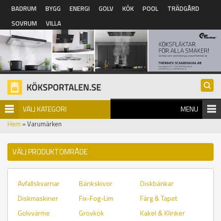
Hoppa till huvudinnehåll
BADRUM
BYGG
ENERGI
GOLV
KÖK
POOL
TRÄDGÅRD
SOVRUM
VILLA
VÄLJ KATEGORI
MENU
Hem
» Varumärken
VÄLJ PRODUKTOMRÅDE
Avfallskvarnar
Bänkskivor
Diskbänkar
Diskmaskiner
Fix-Fog-Lim
Färg & Tapet
Golvvärme
Grovkök
Kakel & Klinker