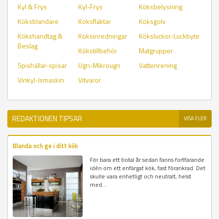
Kyl & Frys
Kyl-Frys
Köksbelysning
Köksblandare
Köksfläktar
Köksgolv
Kökshandtag &
Köksinredningar
Köksluckor-Luckbyte
Beslag
Kökstillbehör
Matgrupper
Spishällar-spisar
Ugn-Mikrougn
Vattenrening
Vinkyl-Ismaskin
Vitvaror
REDAKTIONEN TIPSAR
VISA FLER
Blanda och ge i ditt kök
För bara ett tiotal år sedan fanns fortfarande
idén om ett enfärgat kök, fast förankrad. Det
skulle vara enhetligt och neutralt, helst
med...