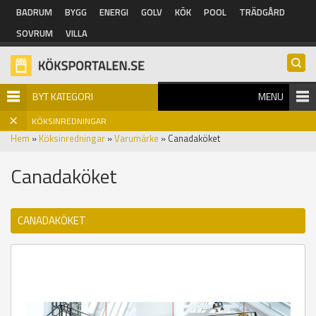
Hoppa till huvudinnehåll
BADRUM
BYGG
ENERGI
GOLV
KÖK
POOL
TRÄDGÅRD
SOVRUM
VILLA
BYT KATEGORI
MENU
KÖKSINREDNINGAR
Hem
»
Köksinredningar
»
Varumärke
» Canadaköket
Canadaköket
CANADAKÖKET