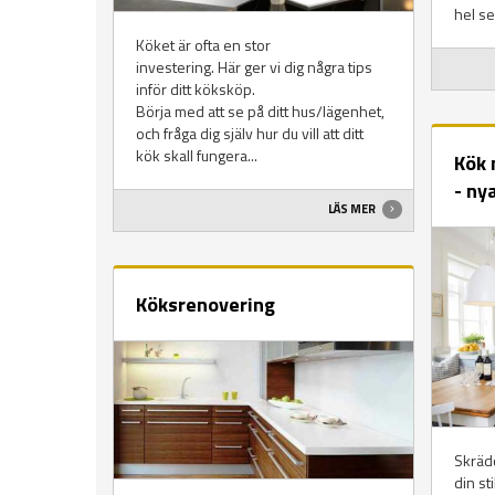
hel se
Köket är ofta en stor
investering. Här ger vi dig några tips
inför ditt köksköp.
Börja med att se på ditt hus/lägenhet,
och fråga dig själv hur du vill att ditt
kök skall fungera...
Kök 
- ny
LÄS MER
Köksrenovering
Skrädd
din st