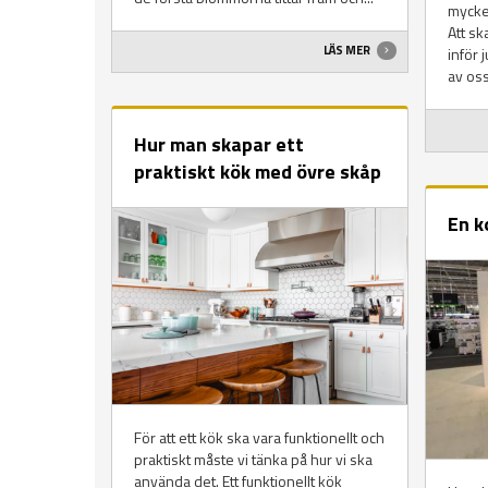
mycket
Att sk
LÄS MER
inför j
av oss
Hur man skapar ett
praktiskt kök med övre skåp
En k
För att ett kök ska vara funktionellt och
praktiskt måste vi tänka på hur vi ska
använda det. Ett funktionellt kök