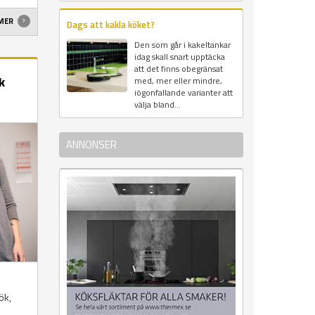
 MER
Dags att kakla köket?
Den som går i kakeltankar
idag skall snart upptäcka
att det finns obegränsat
k
med, mer eller mindre,
iögonfallande varianter att
välja bland...
ANNONSER
ök,