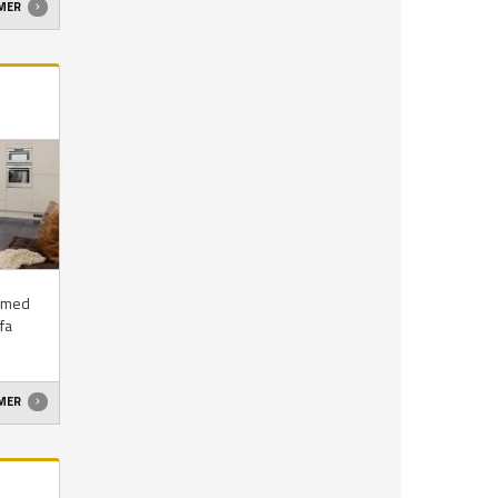
 MER
g med
fa
 MER