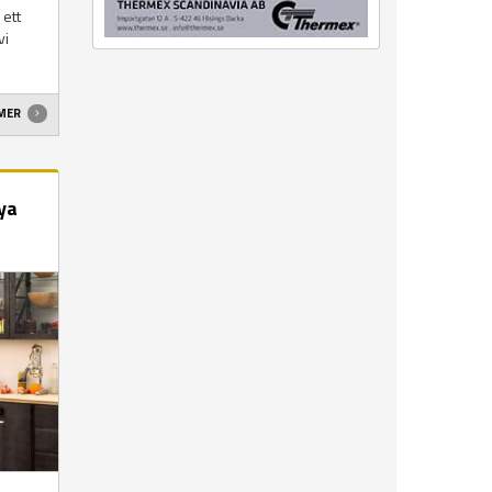
 ett
vi
 MER
nya