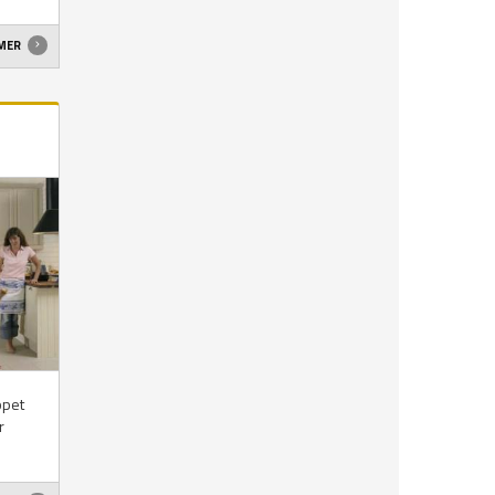
 MER
ppet
r