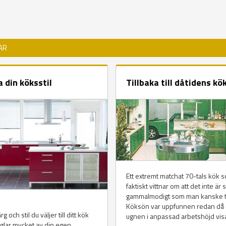
AR
a din köksstil
Tillbaka till dåtidens kö
Ett extremt matchat 70-tals kök 
faktiskt vittnar om att det inte är 
gammalmodigt som man kanske tr
Köksön var uppfunnen redan då
g och stil du väljer till ditt kök
ugnen i anpassad arbetshöjd visar
glar mycket av din egen