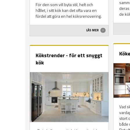
samma
För den som vill byta stil, helt och
deras
hållet, i sitt kök kan det ofta vara en
de kök 
fördel att göra en hel köksrenovering.
LÄS MER
Köke
Kökstrender - för ett snyggt
kök
Vad sk
vardag
stort 
både u
Det ul