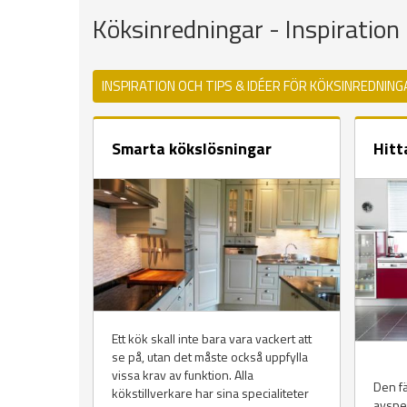
Köksinredningar - Inspiration
INSPIRATION OCH TIPS & IDÉER FÖR KÖKSINREDNING
Smarta kökslösningar
Hitt
Ett kök skall inte bara vara vackert att
se på, utan det måste också uppfylla
vissa krav av funktion. Alla
Den fär
kökstillverkare har sina specialiteter
avspe