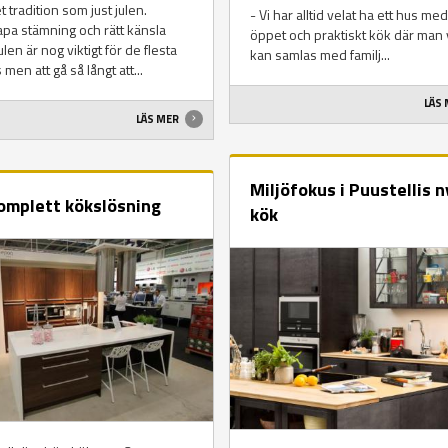
 tradition som just julen.
- Vi har alltid velat ha ett hus med
apa stämning och rätt känsla
öppet och praktiskt kök där man 
ulen är nog viktigt för de flesta
kan samlas med familj...
 men att gå så långt att...
LÄS
LÄS MER
Miljöfokus i Puustellis 
omplett kökslösning
kök