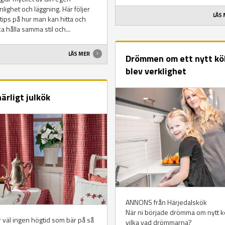
lighet och läggning. Här följer
LÄS
tips på hur man kan hitta och
a hålla samma stil och...
LÄS MER
Drömmen om ett nytt kö
blev verklighet
härligt julkök
ANNONS från Härjedalskök
När ni började drömma om nytt k
 väl ingen högtid som bär på så
vilka vad drömmarna?