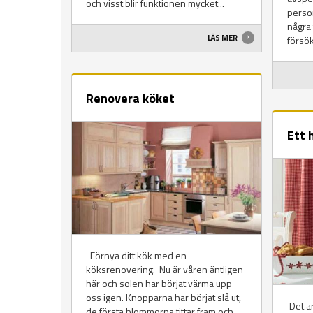
och visst blir funktionen mycket...
person
några 
LÄS MER
försök
Renovera köket
Ett 
Förnya ditt kök med en
köksrenovering. Nu är våren äntligen
här och solen har börjat värma upp
oss igen. Knopparna har börjat slå ut,
Det är
de första blommorna tittar fram och...