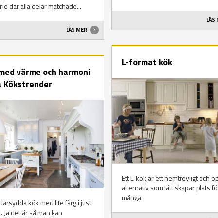
rie där alla delar matchade...
LÄS
LÄS MER
L-format kök
med värme och harmoni
a Kökstrender
Ett L-kök är ett hemtrevligt och ö
alternativ som lätt skapar plats fö
många.
arsydda kök med lite färg i just
il. Ja det är så man kan