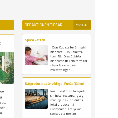
REDAKTIONEN TIPSAR
VISA FLER
Spara vatten
k
Oras Cubista beröringsfri
blandare – lyx i praktisk
form När Oras Cubista
blandarna fick sin form för
några år sedan, var
målsättningen...
Närproducerat är viktigt i Funäsfjällen!
När Eriksgården förnyade
som
sin hotellrestaurang tog
så
man hjälp av en duktig,
ott.
lokal producent i
 och
Funäsdalen. Ett lyckat
...
samarbete mellan...