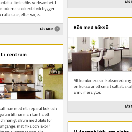
LÄS
nfatta Himleköks verksamhet. I
 moderna snickerifabrik bygger
i alla stilar, efter varje...
Kök med köksö
LÄS MER
t i centrum
Att kombinera sin köksinrednin
en köksö är ett smart sätt att skaf
ännu mera ytor.
LÄS
all man med ett separat kök och
srum till, när man kan ha ett
och härligt allrum med plats för
mgänge, mat, fika och läxor?
U-format kök, om plats
timata allrummet som alla...