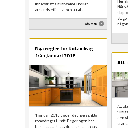
Hur sk
innebär att allt utrymme i köket
När vå
används effektivt och att alla...
släppe
att gö
någont
LÄS MER
Nya regler för Rotavdrag
från Januari 2016
Att 
Att pl
viktig
1 januari 2016 träder det nya sänkta
den vi
rotavdraget i kraft. Regeringen har
vi anv
beslutat att Rot avdraget ska sänkas