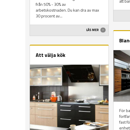
att bar
från 50% - 30% av
arbetskostnaden. Du kan dra av max
30 procent av...
LÄS MER
Blan
Att välja kök
För ba
fortfa
fast f
enhetl