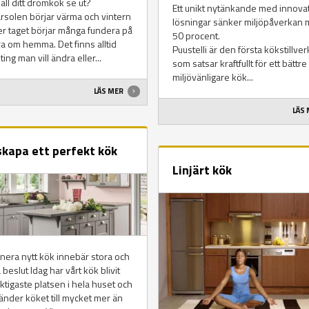
all ditt drömkök se ut?
Ett unikt nytänkande med innova
rsolen börjar värma och vintern
lösningar sänker miljöpåverkan
r taget börjar många fundera på
50 procent.
ra om hemma. Det finns alltid
Puustelli är den första kökstillve
ing man vill ändra eller...
som satsar kraftfullt för ett bättre
miljövänligare kök...
LÄS MER
LÄS
skapa ett perfekt kök
Linjärt kök
anera nytt kök innebär stora och
a beslut Idag har vårt kök blivit
ktigaste platsen i hela huset och
änder köket till mycket mer än