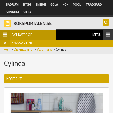
Hoppa till huvudinnehåll
BADRUM
BYGG
ENERGI
GOLV
KÖK
POOL
TRÄDGÅRD
SOVRUM
VILLA
BYT KATEGORI
MENU
DISKMASKINER
Hem
»
Diskmaskiner
»
Varumärke
» Cylinda
Cylinda
KONTAKT