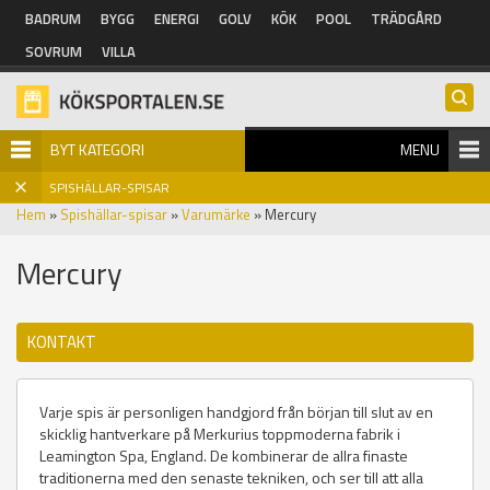
Hoppa till huvudinnehåll
BADRUM
BYGG
ENERGI
GOLV
KÖK
POOL
TRÄDGÅRD
SOVRUM
VILLA
BYT KATEGORI
MENU
SPISHÄLLAR-SPISAR
Hem
»
Spishällar-spisar
»
Varumärke
» Mercury
Mercury
KONTAKT
Varje spis är personligen handgjord från början till slut av en
skicklig hantverkare på Merkurius toppmoderna fabrik i
Leamington Spa, England. De kombinerar de allra finaste
traditionerna med den senaste tekniken, och ser till att alla