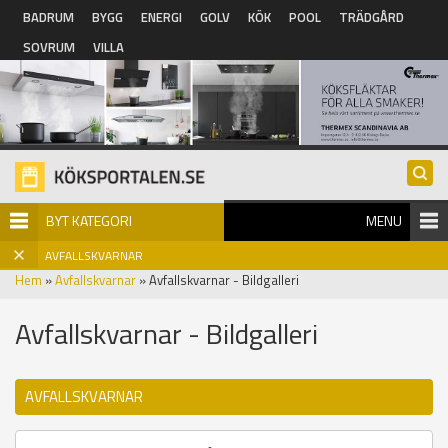
Hoppa till huvudinnehåll
BADRUM
BYGG
ENERGI
GOLV
KÖK
POOL
TRÄDGÅRD
SOVRUM
VILLA
BYT KATEGORI
MENU
AVFALLSKVARNAR
Hem
»
Avfallskvarnar
» Avfallskvarnar - Bildgalleri
Avfallskvarnar - Bildgalleri
AVFALLSKVARNAR