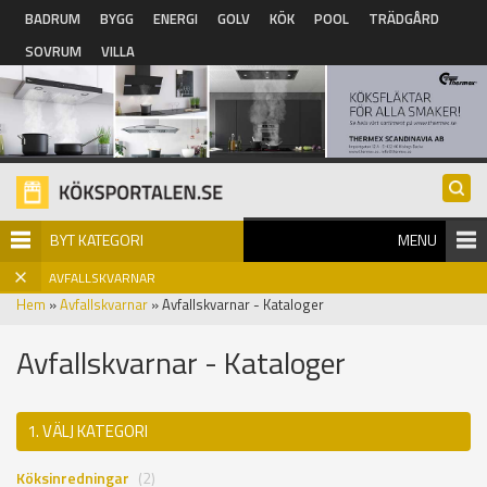
Hoppa till huvudinnehåll
BADRUM
BYGG
ENERGI
GOLV
KÖK
POOL
TRÄDGÅRD
SOVRUM
VILLA
BYT KATEGORI
MENU
AVFALLSKVARNAR
Hem
»
Avfallskvarnar
» Avfallskvarnar - Kataloger
Avfallskvarnar - Kataloger
1. VÄLJ KATEGORI
Köksinredningar
(2)