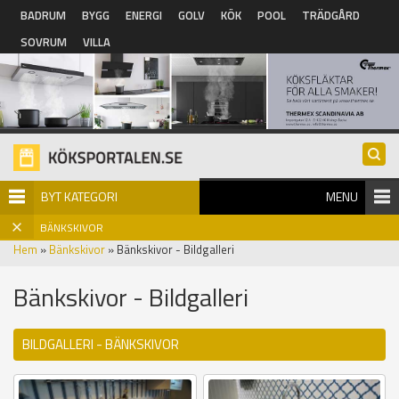
Hoppa till huvudinnehåll
BADRUM
BYGG
ENERGI
GOLV
KÖK
POOL
TRÄDGÅRD
SOVRUM
VILLA
BYT KATEGORI
MENU
BÄNKSKIVOR
Hem
»
Bänkskivor
» Bänkskivor - Bildgalleri
Bänkskivor - Bildgalleri
BILDGALLERI - BÄNKSKIVOR