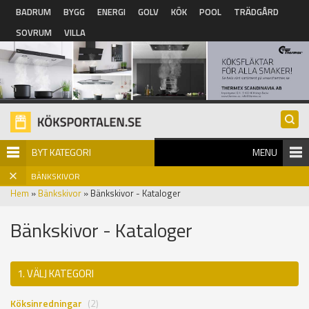
Hoppa till huvudinnehåll
BADRUM
BYGG
ENERGI
GOLV
KÖK
POOL
TRÄDGÅRD
SOVRUM
VILLA
BYT KATEGORI
MENU
BÄNKSKIVOR
Hem
»
Bänkskivor
» Bänkskivor - Kataloger
Bänkskivor - Kataloger
1. VÄLJ KATEGORI
Köksinredningar
(2)