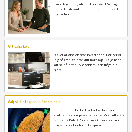
både lagar mat, äter och umgås. I Sverige
finns det dessutom en fin tradition av att
bjuda hem...
Att välja kök
Köket är ofta en stor investering. Här ger vi
dig några tips inför ditt köksköp. Börja med
att se på ditt hus/lägenhet, och fråga dig
själv...
Välj rätt stekpanna för din spis
Det är inte alltid helt lätt att veta vilken
stekpanna som passar ens spis. Rostfritt stål?
Gjutjärn? Kolstål? Keramik? Olika stekpannor
passar olika bra för olika spisar.