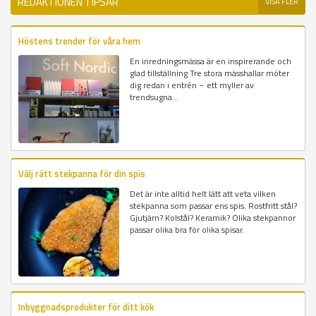
REDAKTIONEN TIPSAR
VISA FLER
Höstens trender för våra hem
En inredningsmässa är en inspirerande och
glad tillställning Tre stora mässhallar möter
dig redan i entrén – ett myller av
trendsugna...
Välj rätt stekpanna för din spis
Det är inte alltid helt lätt att veta vilken
stekpanna som passar ens spis. Rostfritt stål?
Gjutjärn? Kolstål? Keramik? Olika stekpannor
passar olika bra för olika spisar.
Inbyggnadsprodukter för ditt kök