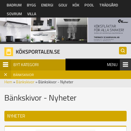
Hoppa till huvudinnehåll
BADRUM
BYGG
ENERGI
GOLV
KÖK
POOL
TRÄDGÅRD
SOVRUM
VILLA
BYT KATEGORI
MENU
BÄNKSKIVOR
Hem
»
Bänkskivor
» Bänkskivor - Nyheter
Bänkskivor - Nyheter
NYHETER