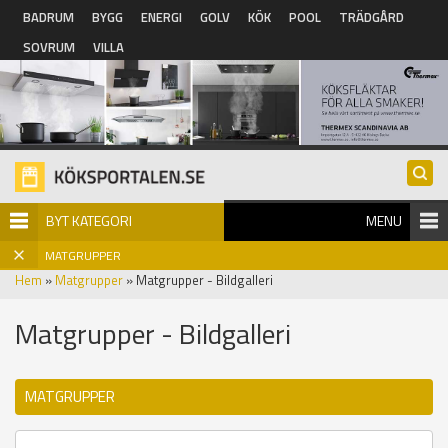
Hoppa till huvudinnehåll
BADRUM
BYGG
ENERGI
GOLV
KÖK
POOL
TRÄDGÅRD
SOVRUM
VILLA
BYT KATEGORI
MENU
MATGRUPPER
Hem
»
Matgrupper
» Matgrupper - Bildgalleri
Matgrupper - Bildgalleri
MATGRUPPER