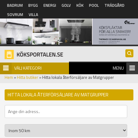
Hoppa till huvudinnehåll
BADRUM
BYGG
ENERGI
GOLV
KÖK
POOL
TRÄDGÅRD
SOVRUM
VILLA
VÄLJ KATEGORI
MENU
Hem
»
Hitta butiker
» Hitta lokala återförsäljare av Matgrupper
HITTA LOKALA ÅTERFÖRSÄLJARE AV MATGRUPPER