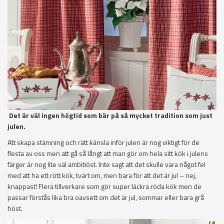
Det är väl ingen högtid som bär på så mycket tradition som just
julen.
Att skapa stämning och rätt känsla inför julen är nog viktigt för de
flesta av oss men att gå så långt att man gör om hela sitt kök i julens
färger är nog lite väl ambitiöst. Inte sagt att det skulle vara något fel
med att ha ett rött kök, tvärt om, men bara för att det är jul – nej,
knappast! Flera tillverkare som gör super läckra röda kök men de
passar förstås lika bra oavsett om det är jul, sommar eller bara grå
höst.