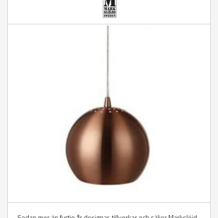
Sedan mer än fyrtio år designar, tillverkar och säljer Markslöjd