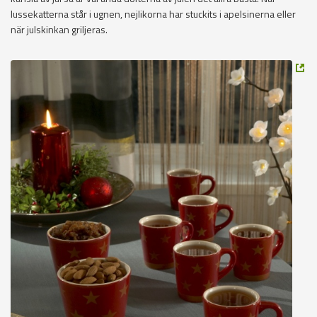
lussekatterna står i ugnen, nejlikorna har stuckits i apelsinerna eller
när julskinkan griljeras.