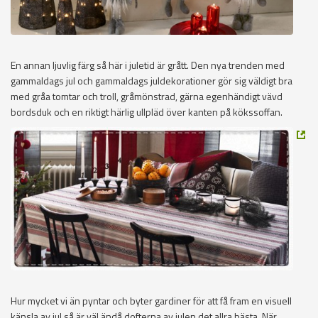
En annan ljuvlig färg så här i juletid är grått. Den nya trenden med
gammaldags jul och gammaldags juldekorationer gör sig väldigt bra
med gråa tomtar och troll, gråmönstrad, gärna egenhändigt vävd
bordsduk och en riktigt härlig ullpläd över kanten på kökssoffan.
Hur mycket vi än pyntar och byter gardiner för att få fram en visuell
känsla av jul så är väl ändå dofterna av julen det allra bästa. När