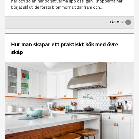
här och solen har börjat värma upp oss igen. Knopparna har
börjat slå ut, de första blommorna tittar fram och...
LÄS MER
Hur man skapar ett praktiskt kök med övre
skåp