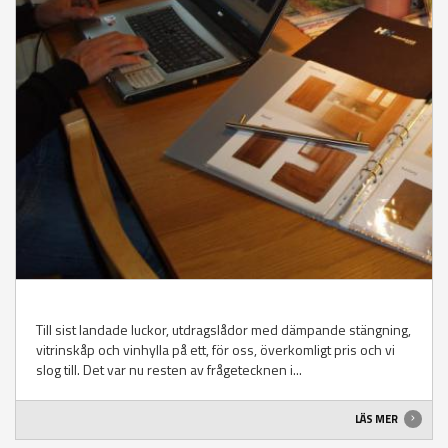
Till sist landade luckor, utdragslådor med dämpande stängning,
vitrinskåp och vinhylla på ett, för oss, överkomligt pris och vi
slog till. Det var nu resten av frågetecknen i...
LÄS MER