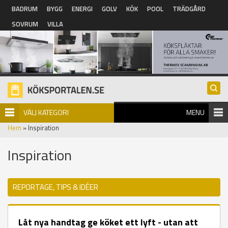
Hoppa till huvudinnehåll
BADRUM
BYGG
ENERGI
GOLV
KÖK
POOL
TRÄDGÅRD
SOVRUM
VILLA
VÄLJ KATEGORI
MENU
Hem
» Inspiration
Inspiration
REPORTAGE, TIPS & IDÉER
Låt nya handtag ge köket ett lyft - utan att