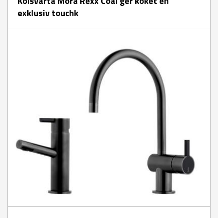
Kolsvarta Mora Rexx Coal ger köket en
exklusiv touchk