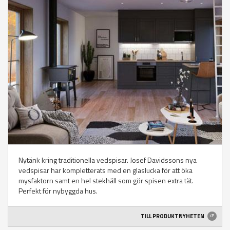
Nytänk kring traditionella vedspisar. Josef Davidssons nya
vedspisar har kompletterats med en glaslucka för att öka
mysfaktorn samt en hel stekhäll som gör spisen extra tät.
Perfekt för nybyggda hus.
TILL PRODUKTNYHETEN