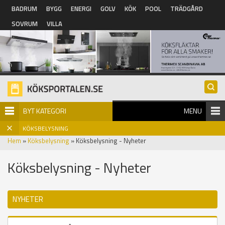
Hoppa till huvudinnehåll
BADRUM
BYGG
ENERGI
GOLV
KÖK
POOL
TRÄDGÅRD
SOVRUM
VILLA
BYT KATEGORI
MENU
KÖKSBELYSNING
Hem
»
Köksbelysning
» Köksbelysning - Nyheter
Köksbelysning - Nyheter
NYHETER