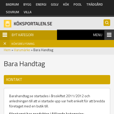
Hoppa till huvudinnehåll
BADRUM
BYGG
ENERGI
GOLV
KÖK
POOL
TRÄDGÅRD
SOVRUM
VILLA
BYT KATEGORI
MENU
KÖKSBELYSNING
Hem
»
Varumärke
» Bara Handtag
Bara Handtag
KONTAKT
Barahandtag.se startades i årsskiftet 2011/2012 och
anledningen till att vi startade upp var helt enkelt för att bredda
företaget med en butik till.
Företaget har produkter i följande kategorier: