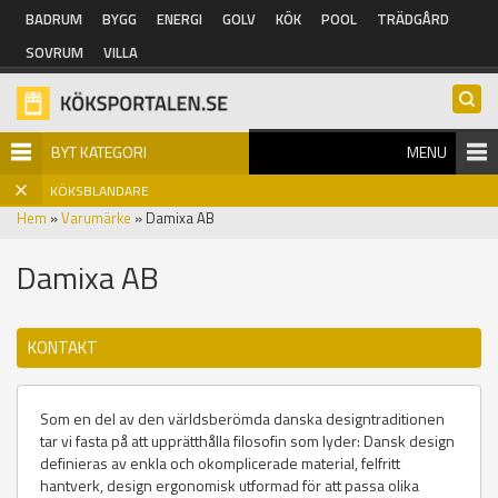
Hoppa till huvudinnehåll
BADRUM
BYGG
ENERGI
GOLV
KÖK
POOL
TRÄDGÅRD
SOVRUM
VILLA
BYT KATEGORI
MENU
KÖKSBLANDARE
Hem
»
Varumärke
» Damixa AB
Damixa AB
KONTAKT
Som en del av den världsberömda danska designtraditionen
tar vi fasta på att upprätthålla filosofin som lyder: Dansk design
definieras av enkla och okomplicerade material, felfritt
hantverk, design ergonomisk utformad för att passa olika