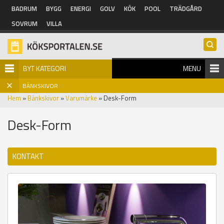
Hoppa till huvudinnehåll
BADRUM
BYGG
ENERGI
GOLV
KÖK
POOL
TRÄDGÅRD
SOVRUM
VILLA
BYT KATEGORI
MENU
BÄNKSKIVOR
Hem
»
Bänkskivor
»
Varumärke
» Desk-Form
Desk-Form
KONTAKT