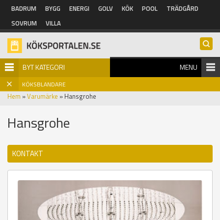
Hoppa till huvudinnehåll
BADRUM
BYGG
ENERGI
GOLV
KÖK
POOL
TRÄDGÅRD
SOVRUM
VILLA
BYT KATEGORI
MENU
KÖKSBLANDARE
Hem
»
Varumärke
» Hansgrohe
Hansgrohe
KONTAKT