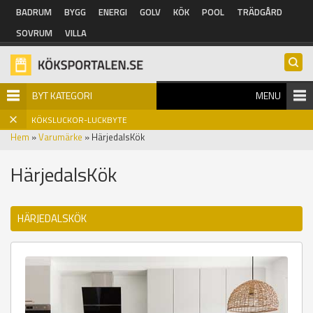
Hoppa till huvudinnehåll
BADRUM
BYGG
ENERGI
GOLV
KÖK
POOL
TRÄDGÅRD
SOVRUM
VILLA
BYT KATEGORI
MENU
KÖKSLUCKOR-LUCKBYTE
Hem
»
Varumärke
» HärjedalsKök
HärjedalsKök
HÄRJEDALSKÖK