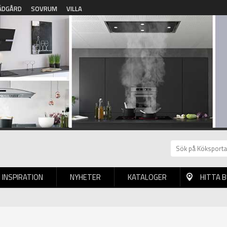
ÄDGÅRD
SOVRUM
VILLA
INSPIRATION
NYHETER
KATALOGER
HITTA 