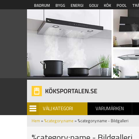
Hoppa till huvudinnehåll
BADRUM
BYGG
ENERGI
GOLV
KÖK
POOL
TR
VÄLJ KATEGORI
VARUMÄRKEN
BILDGALLERI
Hem
»
%category:name
» %category:name - Bildgalleri
%category:name - Bildgalleri