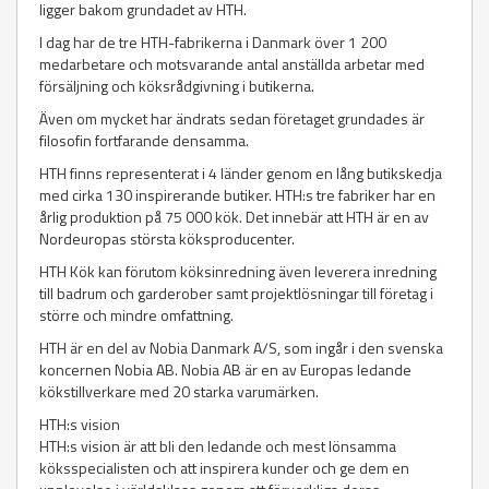
ligger bakom grundadet av HTH.
I dag har de tre HTH-fabrikerna i Danmark över 1 200
medarbetare och motsvarande antal anställda arbetar med
försäljning och köksrådgivning i butikerna.
Även om mycket har ändrats sedan företaget grundades är
filosofin fortfarande densamma.
HTH finns representerat i 4 länder genom en lång butikskedja
med cirka 130 inspirerande butiker. HTH:s tre fabriker har en
årlig produktion på 75 000 kök. Det innebär att HTH är en av
Nordeuropas största köksproducenter.
HTH Kök kan förutom köksinredning även leverera inredning
till badrum och garderober samt projektlösningar till företag i
större och mindre omfattning.
HTH är en del av Nobia Danmark A/S, som ingår i den svenska
koncernen Nobia AB. Nobia AB är en av Europas ledande
kökstillverkare med 20 starka varumärken.
HTH:s vision
HTH:s vision är att bli den ledande och mest lönsamma
köksspecialisten och att inspirera kunder och ge dem en