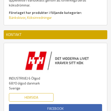
upplevelse i världsklass genom att förverkliga deras
köksdrömmar.
Företaget har produkter i följande kategorier:
Bänkskivor
,
Köksinredningar
KONTAKT
INDUSTRIVEJ 6 Ölgod
6870
ölgod danmark
Sverige
HEMSIDA
FACEBOOK