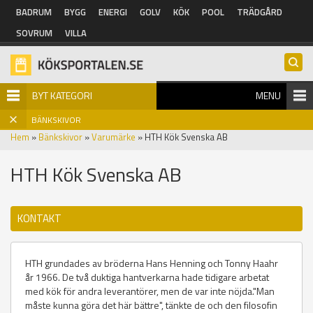
Hoppa till huvudinnehåll
BADRUM
BYGG
ENERGI
GOLV
KÖK
POOL
TRÄDGÅRD
SOVRUM
VILLA
BYT KATEGORI
MENU
BÄNKSKIVOR
Hem
»
Bänkskivor
»
Varumärke
» HTH Kök Svenska AB
HTH Kök Svenska AB
KONTAKT
HTH grundades av bröderna Hans Henning och Tonny Haahr
år 1966. De två duktiga hantverkarna hade tidigare arbetat
med kök för andra leverantörer, men de var inte nöjda."Man
måste kunna göra det här bättre", tänkte de och den filosofin