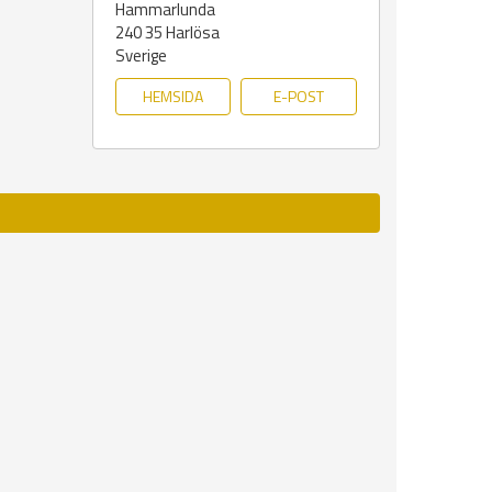
Hammarlunda
240 35
Harlösa
Sverige
HEMSIDA
E-POST