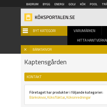
Hoppa till huvudinnehåll
BADRUM
BYGG
ENERGI
GOLV
KÖK
POOL
TR
BYT KATEGORI
VARUMÄRKEN
HITTA HANTVERKA
Hem
»
Bänkskivor
»
Varumärke
» Kaptensgården
X
BÄNKSKIVOR
Kaptensgården
KONTAKT
Företaget har produkter i följande kategorier:
Bänkskivor
,
Köksfläktar
,
Köksinredningar