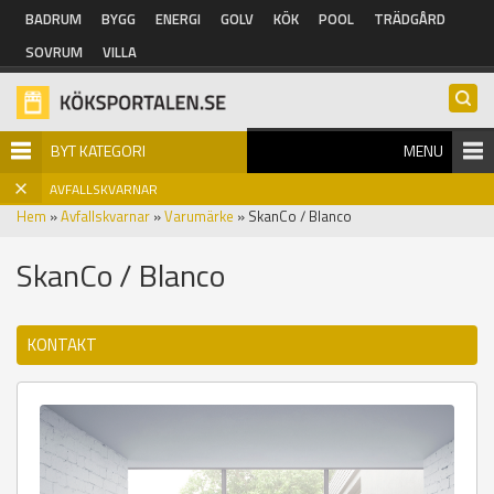
Hoppa till huvudinnehåll
BADRUM
BYGG
ENERGI
GOLV
KÖK
POOL
TRÄDGÅRD
SOVRUM
VILLA
BYT KATEGORI
MENU
AVFALLSKVARNAR
Hem
»
Avfallskvarnar
»
Varumärke
» SkanCo / Blanco
SkanCo / Blanco
KONTAKT