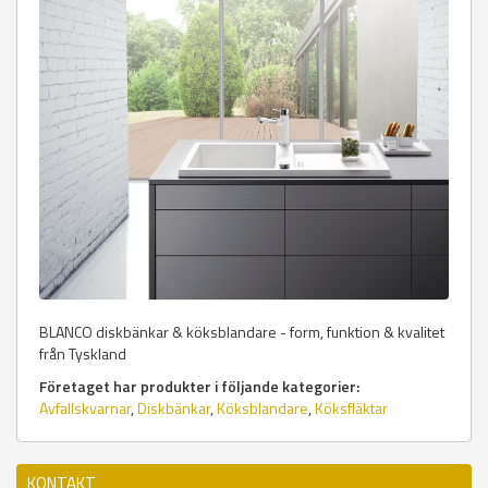
BLANCO diskbänkar & köksblandare - form, funktion & kvalitet
från Tyskland
Företaget har produkter i följande kategorier:
Avfallskvarnar
,
Diskbänkar
,
Köksblandare
,
Köksfläktar
KONTAKT