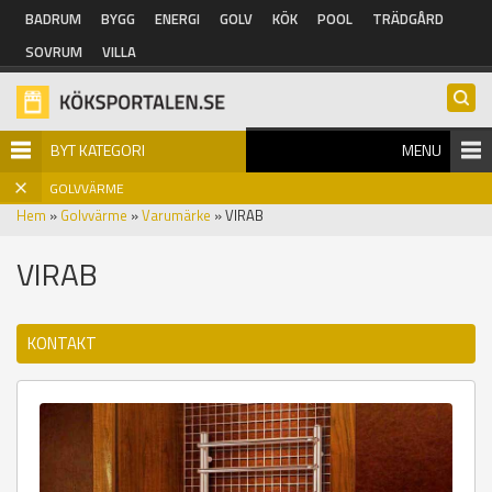
Hoppa till huvudinnehåll
BADRUM
BYGG
ENERGI
GOLV
KÖK
POOL
TRÄDGÅRD
SOVRUM
VILLA
BYT KATEGORI
MENU
GOLVVÄRME
Hem
»
Golvvärme
»
Varumärke
» VIRAB
VIRAB
KONTAKT