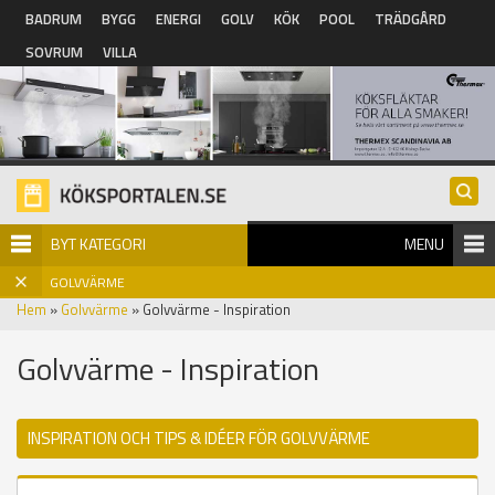
Hoppa till huvudinnehåll
BADRUM
BYGG
ENERGI
GOLV
KÖK
POOL
TRÄDGÅRD
SOVRUM
VILLA
BYT KATEGORI
MENU
GOLVVÄRME
Hem
»
Golvvärme
» Golvvärme - Inspiration
Golvvärme - Inspiration
INSPIRATION OCH TIPS & IDÉER FÖR GOLVVÄRME