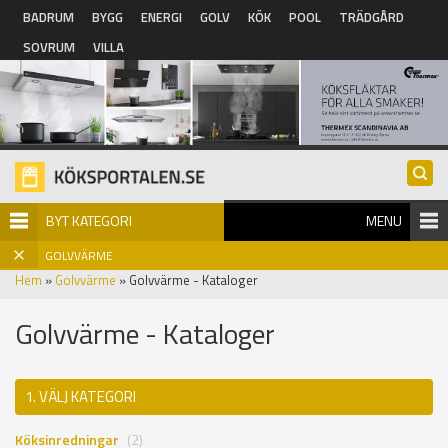
Hoppa till huvudinnehåll
BADRUM
BYGG
ENERGI
GOLV
KÖK
POOL
TRÄDGÅRD
SOVRUM
VILLA
BYT KATEGORI
MENU
GOLVVÄRME
Hem
»
Golvvärme
» Golvvärme - Kataloger
Golvvärme - Kataloger
1. VÄLJ KATEGORI
Köksinredningar
(2)