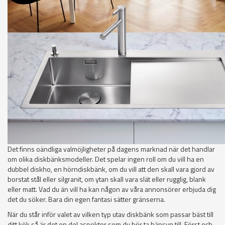
Det finns oändliga valmöjligheter på dagens marknad när det handlar
om olika diskbänksmodeller. Det spelar ingen roll om du vill ha en
dubbel diskho, en hörndiskbänk, om du vill att den skall vara gjord av
borstat stål eller silgranit, om ytan skall vara slät eller rugglig, blank
eller matt. Vad du än vill ha kan någon av våra annonsörer erbjuda dig
det du söker. Bara din egen fantasi sätter gränserna.
När du står inför valet av vilken typ utav diskbänk som passar bäst till
ditt kök så är det en del aspekter som du bör ta hänsyn till. Först och