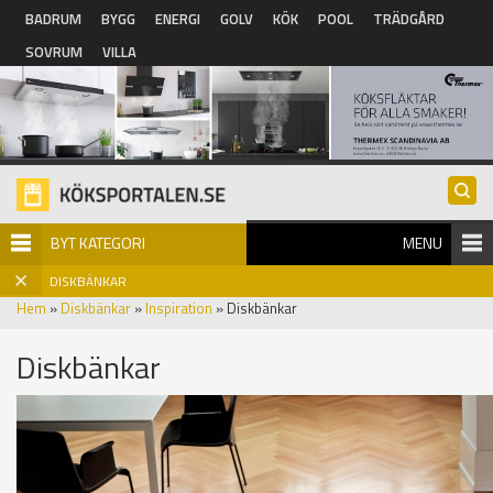
Hoppa till huvudinnehåll
BADRUM
BYGG
ENERGI
GOLV
KÖK
POOL
TRÄDGÅRD
SOVRUM
VILLA
BYT KATEGORI
MENU
DISKBÄNKAR
Hem
»
Diskbänkar
»
Inspiration
» Diskbänkar
Diskbänkar