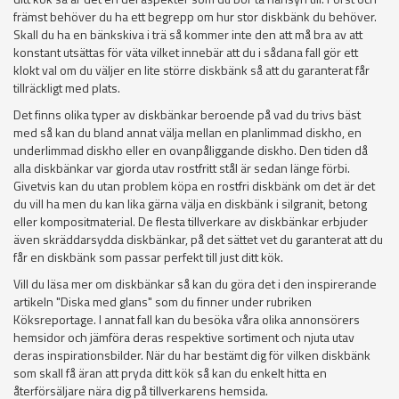
främst behöver du ha ett begrepp om hur stor diskbänk du behöver.
Skall du ha en bänkskiva i trä så kommer inte den att må bra av att
konstant utsättas för väta vilket innebär att du i sådana fall gör ett
klokt val om du väljer en lite större diskbänk så att du garanterat får
tillräckligt med plats.
Det finns olika typer av diskbänkar beroende på vad du trivs bäst
med så kan du bland annat välja mellan en planlimmad diskho, en
underlimmad diskho eller en ovanpåliggande diskho. Den tiden då
alla diskbänkar var gjorda utav rostfritt stål är sedan länge förbi.
Givetvis kan du utan problem köpa en rostfri diskbänk om det är det
du vill ha men du kan lika gärna välja en diskbänk i silgranit, betong
eller kompositmaterial. De flesta tillverkare av diskbänkar erbjuder
även skräddarsydda diskbänkar, på det sättet vet du garanterat att du
får en diskbänk som passar perfekt till just ditt kök.
Vill du läsa mer om diskbänkar så kan du göra det i den inspirerande
artikeln "Diska med glans" som du finner under rubriken
Köksreportage. I annat fall kan du besöka våra olika annonsörers
hemsidor och jämföra deras respektive sortiment och njuta utav
deras inspirationsbilder. När du har bestämt dig för vilken diskbänk
som skall få äran att pryda ditt kök så kan du enkelt hitta en
återförsäljare nära dig på tillverkarens hemsida.