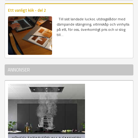
Ett vanligt kök - del 2
Till sist landade luckor, utdragslådor med
dämpande stängning, vitrinskåp och vinhylla
på ett, för oss, överkomligt pris och vi slog
till...
ANNONSER