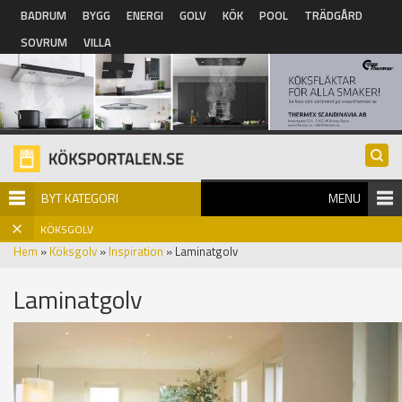
Hoppa till huvudinnehåll
BADRUM
BYGG
ENERGI
GOLV
KÖK
POOL
TRÄDGÅRD
SOVRUM
VILLA
BYT KATEGORI
MENU
KÖKSGOLV
Hem
»
Köksgolv
»
Inspiration
» Laminatgolv
Laminatgolv