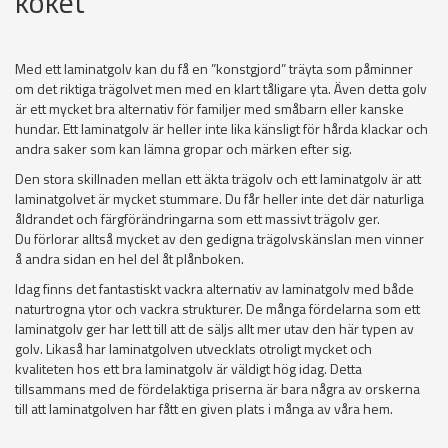
köket
Med ett laminatgolv kan du få en ”konstgjord” träyta som påminner
om det riktiga trägolvet men med en klart tåligare yta. Även detta golv
är ett mycket bra alternativ för familjer med småbarn eller kanske
hundar. Ett laminatgolv är heller inte lika känsligt för hårda klackar och
andra saker som kan lämna gropar och märken efter sig.
Den stora skillnaden mellan ett äkta trägolv och ett laminatgolv är att
laminatgolvet är mycket stummare. Du får heller inte det där naturliga
åldrandet och färgförändringarna som ett massivt trägolv ger.
Du förlorar alltså mycket av den gedigna trägolvskänslan men vinner
å andra sidan en hel del åt plånboken.
Idag finns det fantastiskt vackra alternativ av laminatgolv med både
naturtrogna ytor och vackra strukturer. De många fördelarna som ett
laminatgolv ger har lett till att de säljs allt mer utav den här typen av
golv. Likaså har laminatgolven utvecklats otroligt mycket och
kvaliteten hos ett bra laminatgolv är väldigt hög idag. Detta
tillsammans med de fördelaktiga priserna är bara några av orskerna
till att laminatgolven har fått en given plats i många av våra hem.