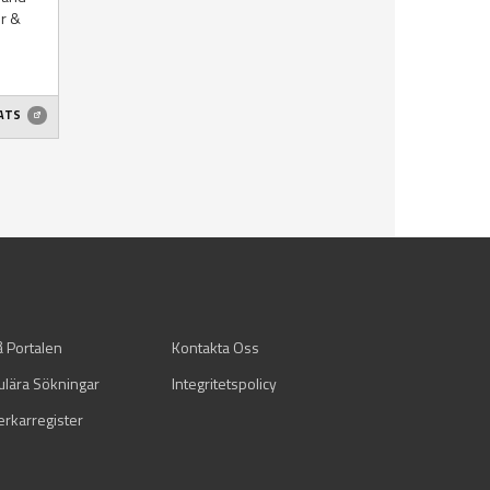
or &
ATS
å Portalen
Kontakta Oss
ulära Sökningar
Integritetspolicy
verkarregister