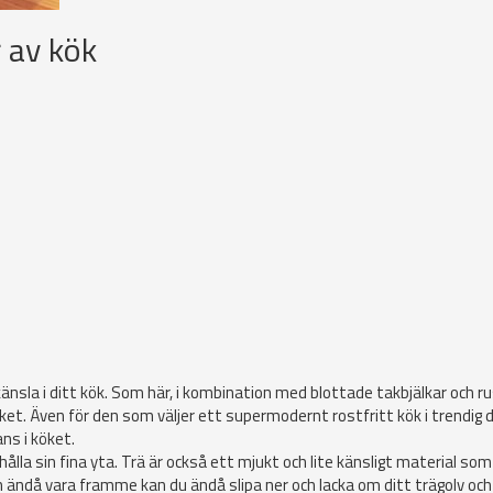
r av kök
 känsla i ditt kök. Som här, i kombination med blottade takbjälkar och ru
öket. Även för den som väljer ett supermodernt rostfritt kök i trendig 
ans i köket.
hålla sin fina yta. Trä är också ett mjukt och lite känsligt material som
n ändå vara framme kan du ändå slipa ner och lacka om ditt trägolv och