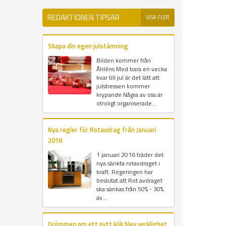
REDAKTIONEN TIPSAR
VISA FLER
Skapa din egen julstämning
Bilden kommer från
Åhléns Med bara en vecka
kvar till jul är det lätt att
julstressen kommer
krypande Några av oss är
otroligt organiserade...
Nya regler för Rotavdrag från Januari
2016
1 januari 2016 träder det
nya sänkta rotavdraget i
kraft. Regeringen har
beslutat att Rot avdraget
ska sänkas från 50% - 30%
av...
Drömmen om ett nytt kök blev verklighet