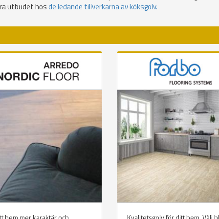
ora utbudet hos
de ledande tillverkarna av köksgolv.
tt hem mer karaktär och
Kvalitetsgolv för ditt hem. Välj 