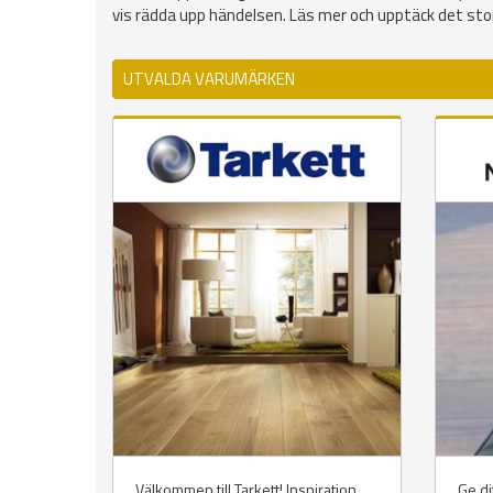
vis rädda upp händelsen. Läs mer och upptäck det st
UTVALDA VARUMÄRKEN
Välkommen till Tarkett! Inspiration
Ge di