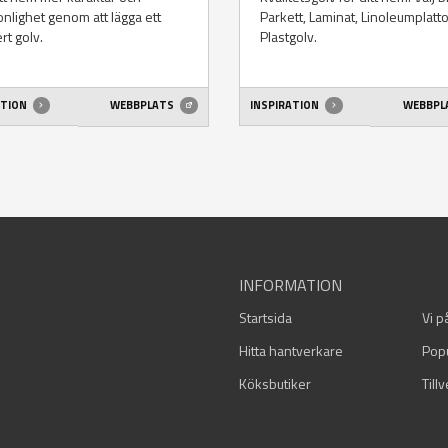
nlighet genom att lägga ett
Parkett, Laminat, Linoleumplatt
rt golv.
Plastgolv.
ATION
WEBBPLATS
INSPIRATION
WEBBPL
INFORMATION
Startsida
Vi p
Hitta hantverkare
Pop
Köksbutiker
Till