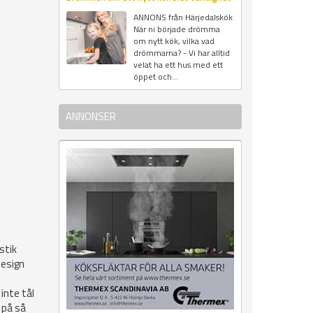
ANNONS från Härjedalskök
När ni började drömma
om nytt kök, vilka vad
drömmarna? - Vi har alltid
velat ha ett hus med ett
öppet och...
ANNONSER
stik
design
 inte tål
 på så