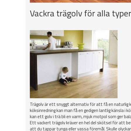
Vackra trägolv för alla type
Trägolv är ett snyggt alternativ för att få en naturlig
köksinredning kan man få en gedigen lantlig känsla i k
kan ett golv i trä bli en varm, mjuk motpol som ger bal
Ett vackert trägolv kräver en hel del skötsel för att be
att du tappar tunga eller vassa föremål. Skulle olycka