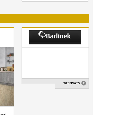
WEBBPLATS
bland