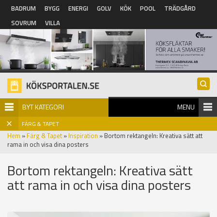
Hoppa till huvudinnehåll
BADRUM
BYGG
ENERGI
GOLV
KÖK
POOL
TRÄDGÅRD
SOVRUM
VILLA
BYT KATEGORI
MENU
FÄRG & TAPET
Hem
»
Färg & Tapet
»
Inspiration
» Bortom rektangeln: Kreativa sätt att
rama in och visa dina posters
Bortom rektangeln: Kreativa sätt
att rama in och visa dina posters