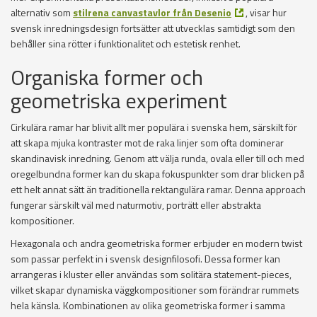
alternativ som
stilrena canvastavlor från Desenio
, visar hur
svensk inredningsdesign fortsätter att utvecklas samtidigt som den
behåller sina rötter i funktionalitet och estetisk renhet.
Organiska former och
geometriska experiment
Cirkulära ramar har blivit allt mer populära i svenska hem, särskilt för
att skapa mjuka kontraster mot de raka linjer som ofta dominerar
skandinavisk inredning. Genom att välja runda, ovala eller till och med
oregelbundna former kan du skapa fokuspunkter som drar blicken på
ett helt annat sätt än traditionella rektangulära ramar. Denna approach
fungerar särskilt väl med naturmotiv, porträtt eller abstrakta
kompositioner.
Hexagonala och andra geometriska former erbjuder en modern twist
som passar perfekt in i svensk designfilosofi. Dessa former kan
arrangeras i kluster eller användas som solitära statement-pieces,
vilket skapar dynamiska väggkompositioner som förändrar rummets
hela känsla. Kombinationen av olika geometriska former i samma