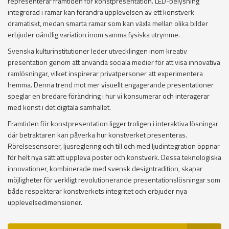
representerar framtiden för konstpresentation. LED-belysning
integrerad i ramar kan förändra upplevelsen av ett konstverk
dramatiskt, medan smarta ramar som kan växla mellan olika bilder
erbjuder oändlig variation inom samma fysiska utrymme.
Svenska kulturinstitutioner leder utvecklingen inom kreativ
presentation genom att använda sociala medier för att visa innovativa
ramlösningar, vilket inspirerar privatpersoner att experimentera
hemma. Denna trend mot mer visuellt engagerande presentationer
speglar en bredare förändring i hur vi konsumerar och interagerar
med konst i det digitala samhället.
Framtiden för konstpresentation ligger troligen i interaktiva lösningar
där betraktaren kan påverka hur konstverket presenteras.
Rörelsesensorer, ljusreglering och till och med ljudintegration öppnar
för helt nya sätt att uppleva poster och konstverk. Dessa teknologiska
innovationer, kombinerade med svensk designtradition, skapar
möjligheter för verkligt revolutionerande presentationslösningar som
både respekterar konstverkets integritet och erbjuder nya
upplevelsedimensioner.