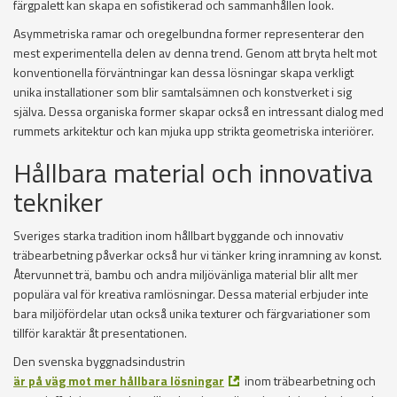
färgpalett kan skapa en sofistikerad och sammanhållen look.
Asymmetriska ramar och oregelbundna former representerar den
mest experimentella delen av denna trend. Genom att bryta helt mot
konventionella förväntningar kan dessa lösningar skapa verkligt
unika installationer som blir samtalsämnen och konstverket i sig
själva. Dessa organiska former skapar också en intressant dialog med
rummets arkitektur och kan mjuka upp strikta geometriska interiörer.
Hållbara material och innovativa
tekniker
Sveriges starka tradition inom hållbart byggande och innovativ
träbearbetning påverkar också hur vi tänker kring inramning av konst.
Återvunnet trä, bambu och andra miljövänliga material blir allt mer
populära val för kreativa ramlösningar. Dessa material erbjuder inte
bara miljöfördelar utan också unika texturer och färgvariationer som
tillför karaktär åt presentationen.
Den svenska byggnadsindustrin
är på väg mot mer hållbara lösningar
inom träbearbetning och