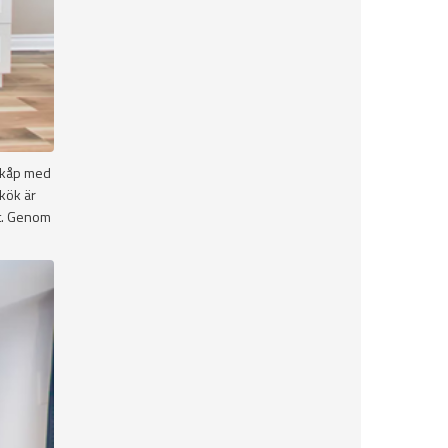
 skåp med
 kök är
lt. Genom