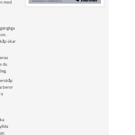
ten med
lgängliga
 cm.
skåp ökar
teras
e du
dag.
verskåp
ta beror
ra
ika
yllda
ar,