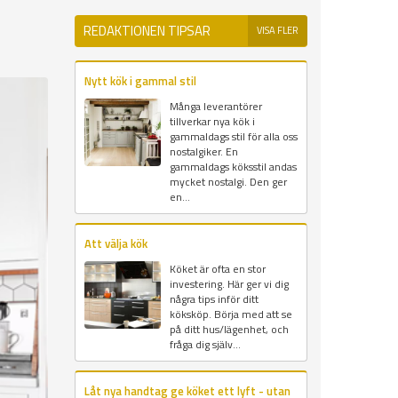
REDAKTIONEN TIPSAR
VISA FLER
Nytt kök i gammal stil
Många leverantörer
tillverkar nya kök i
gammaldags stil för alla oss
nostalgiker. En
gammaldags köksstil andas
mycket nostalgi. Den ger
en...
Att välja kök
Köket är ofta en stor
investering. Här ger vi dig
några tips inför ditt
köksköp. Börja med att se
på ditt hus/lägenhet, och
fråga dig själv...
Låt nya handtag ge köket ett lyft - utan