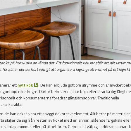
 tänka på hur vi ska använda det. Ett funktionellt kök innebär att allt utrymme
amför allt är det oerhört viktigt att organisera lagringsutrymmet på ett logiskt
lanerar ett
nytt kök
. De kan erbjuda gott om utrymme och är mycket bek
onhöjd eller högre. Därför behöver du inte böja eller sträcka dig långt ner 
isontellt och konsumenterna föredrar gångjärnsdörrar. Traditionella
ikal karaktär.
 de kan också vara ett snyggt dekorativt element. Allt beror på materialet,
skiljer de sig från resten av köket med en annan, slående färgskala eller
 i vardagsrummet eller på tillbehören. Genom att välja glasdörrar skapar du