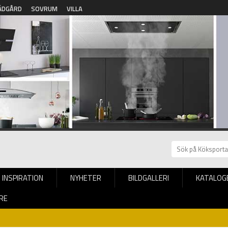
ÄDGÅRD
SOVRUM
VILLA
INSPIRATION
NYHETER
BILDGALLERI
KATALOG
RE
aktiskt kök med övre skåp