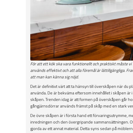
För att ett kök ska vara funktionellt och praktiskt måste vi
används effektivt och att alla föremål är lättillgängliga. Fr
att man kan känna sig nöjd.
Det är definitivt värt att ta hänsyn till överskåpen när du p
använda. De är bekväma eftersom innehållet i skåpen är i ög
skåpen. Trenden idag är att formen på överskåpen går hor
gångjärnsdörrar används främst på skåp med en stark vert
De övre skåpen är i första hand ett förvaringsutrymme, men
inredningen och den övergripande sammansättningen. Ofta 
gjorda av ett annat material. Detta syns sedan på möblerna