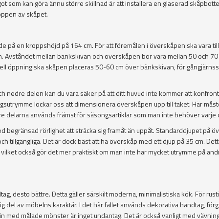
Något som kan göra ännu större skillnad är att installera en glaserad skåpbot
toppen av skåpet.
e på en kroppshöjd på 164 cm. För att föremålen i överskåpen ska vara til
en. Avståndet mellan bänkskivan och överskåpen bör vara mellan 50 och 70
ell öppning ska skåpen placeras 50-60 cm över bänkskivan, för gångjärns
 nedre delen kan du vara säker på att ditt huvud inte kommer att konfron
sutrymme lockar oss att dimensionera överskåpen upp till taket. Här måst
re delarna används främst för säsongsartiklar som man inte behöver varje 
ed begränsad rörlighet att sträcka sig framåt än uppåt. Standarddjupet på ö
 och tillgängliga. Det är dock bäst att ha överskåp med ett djup på 35 cm. Det
 dem vilket också gör det mer praktiskt om man inte har mycket utrymme på and
g, desto bättre. Detta gäller särskilt moderna, minimalistiska kök. För rust
ig del av möbelns karaktär. I det här fallet används dekorativa handtag, förg
lin med målade mönster är inget undantag. Det är också vanligt med vävning