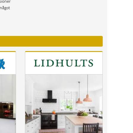
isioner
 något