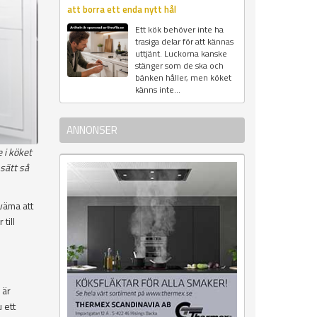
att borra ett enda nytt hål
Ett kök behöver inte ha
trasiga delar för att kännas
uttjänt. Luckorna kanske
stänger som de ska och
bänken håller, men köket
känns inte...
ANNONSER
 i köket
 sätt så
väma att
till
 är
 ett