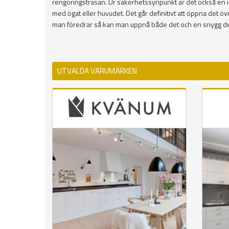
rengöringstrasan. Ur säkerhetssynpunkt är det också en idea
med ögat eller huvudet. Det går definitivt att öppna det 
man föredrar så kan man uppnå både det och en snygg de
UTVALDA VARUMÄRKEN