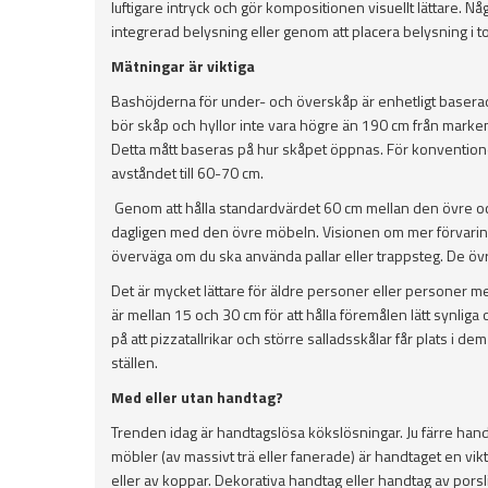
luftigare intryck och gör kompositionen visuellt lättare. 
integrerad belysning eller genom att placera belysning i 
Mätningar är viktiga
Bashöjderna för under- och överskåp är enhetligt baserad
bör skåp och hyllor inte vara högre än 190 cm från mark
Detta mått baseras på hur skåpet öppnas. För konvention
avståndet till 60-70 cm.
Genom att hålla standardvärdet 60 cm mellan den övre och
dagligen med den övre möbeln. Visionen om mer förvaring
överväga om du ska använda pallar eller trappsteg. De öv
Det är mycket lättare för äldre personer eller personer m
är mellan 15 och 30 cm för att hålla föremålen lätt synliga
på att pizzatallrikar och större salladsskålar får plats i
ställen.
Med eller utan handtag?
Trenden idag är handtagslösa kökslösningar. Ju färre handta
möbler (av massivt trä eller fanerade) är handtaget en vikt
eller av koppar. Dekorativa handtag eller handtag av pors