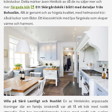
köksluckor. Detta märker även Himlkök av då de nu säljer mer och
mer
färgade kök
Ett Skärgårdskök i blått med detaljer från
Bohuslän.
Allt är genuint och av högsta kvalitet, med helmassivt trä i
såväl luckor som lådor. Ett klassiskt kök med ljus färgskala som skapar
värme och harmoni.
Villa på Särö
Lantligt och Rustikt
En av Himleköks anpassade
lösningar där en familjs önskemål var att få ett kök med rustik
atmosfär. Det har innanförliggande luckor med profil och synliga