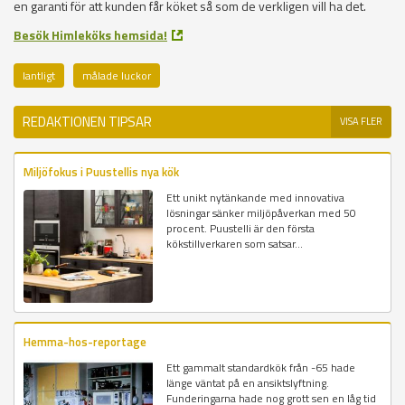
en garanti för att kunden får köket så som de verkligen vill ha det.
Besök Himleköks hemsida!
lantligt
målade luckor
REDAKTIONEN TIPSAR
VISA FLER
Miljöfokus i Puustellis nya kök
Ett unikt nytänkande med innovativa
lösningar sänker miljöpåverkan med 50
procent. Puustelli är den första
kökstillverkaren som satsar...
Hemma-hos-reportage
Ett gammalt standardkök från -65 hade
länge väntat på en ansiktslyftning.
Funderingarna hade nog grott sen en låg tid