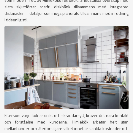
som modern i ett av Himleköks retrokök. Snedställda överskåp med
släta skjutdörrar, rostfri diskbänk tillsammans med integrerad
diskmaskin – detaljer som noga planerats tillsammans med inredning
i tidsenlig stil.
Eftersom varje kök är unikt och skräddarsytt, kräver det nära kontakt
och förståelse med kunderna. Himlekök arbetar helt utan
mellanhänder och återförsäljare vilket innebär sänkta kostnader och