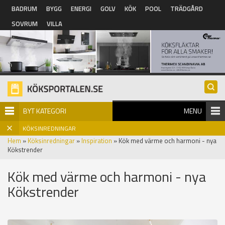
Hoppa till huvudinnehåll
BADRUM
BYGG
ENERGI
GOLV
KÖK
POOL
TRÄDGÅRD
SOVRUM
VILLA
BYT KATEGORI
MENU
KÖKSINREDNINGAR
Hem
»
Köksinredningar
»
Inspiration
» Kök med värme och harmoni - nya
Kökstrender
Kök med värme och harmoni - nya
Kökstrender