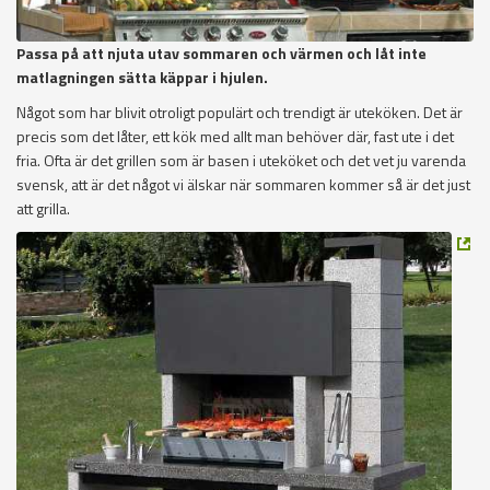
Passa på att njuta utav sommaren och värmen och låt inte
matlagningen sätta käppar i hjulen.
Något som har blivit otroligt populärt och trendigt är uteköken. Det är
precis som det låter, ett kök med allt man behöver där, fast ute i det
fria. Ofta är det grillen som är basen i uteköket och det vet ju varenda
svensk, att är det något vi älskar när sommaren kommer så är det just
att grilla.