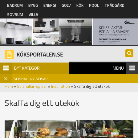
Hoppa till huvudinnehåll
BADRUM
BYGG
ENERGI
GOLV
KÖK
POOL
TRÄDGÅRD
SOVRUM
VILLA
BYT KATEGORI
MENU
SPISHÄLLAR-SPISAR
Hem
»
Spishällar-spisar
»
Inspiration
» Skaffa dig ett utekök
Skaffa dig ett utekök