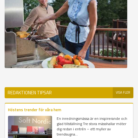
REDAKTIONEN TIPSAR
VISA FLER
Höstens trender för våra hem
En inredningsmässa är en inspirerande och
glad tillställning Tre stora mässhallar möter
dig redan i entrén – ett myller av
trendsugna...