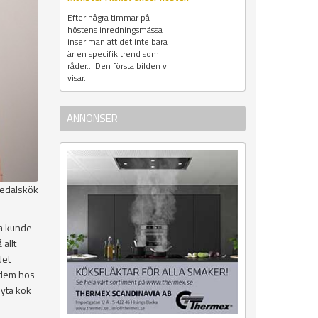
Efter några timmar på
höstens inredningsmässa
inser man att det inte bara
är en specifik trend som
råder... Den första bilden vi
visar...
ANNONSER
edalskök
la kunde
allt
det
a dem hos
byta kök