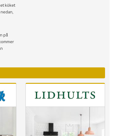
det köket
, nedan,
en på
kommer
ån