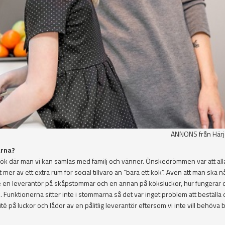
ANNONS från Härj
arna?
kt kök där man vi kan samlas med familj och vänner. Önskedrömmen var att al
r av ett extra rum för social tillvaro än ”bara ett kök”. Även att man ska nå 
alde en leverantör på skåpstommar och en annan på köksluckor, hur fungerar 
e. Funktionerna sitter inte i stommarna så det var inget problem att beställ
té på luckor och lådor av en pålitlig leverantör eftersom vi inte vill behöva 