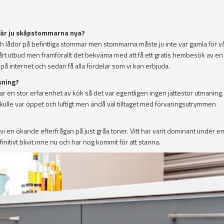
är är ju skåpstommarna nya?
 och lådor på befintliga stommar men stommarna måste ju inte var gamla för v
vårt utbud men framförallt det bekväma med att få ett gratis hembesök av en
å internet och sedan få alla fördelar som vi kan erbjuda.
sning?
r en stor erfarenhet av kök så det var egentligen ingen jättestor utmaning.
skulle var öppet och luftigt men ändå väl tilltaget med förvaringsutrymmen
 vi en ökande efterfrågan på just gråa toner. Vitt har varit dominant under e
finitivt blivit inne nu och har nog kommit för att stanna.