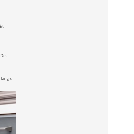
årt
 Det
n längre