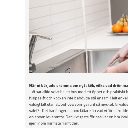
När ni började drömma om nytt kök, vilka vad drömm
- Vi har alltid velat ha ett hus med ett öppet och praktis
hjälpas åt och kocken inte behövde stå ensam. Helt enkelt me
väldigt lätt utan att behöva springa runt så mycket. Ni v
valet?- Det har fungerat ännu lättare än vad vi först trodd
en annan leverantör. Det viktigaste för oss var en bra kvali
igen inom närmsta framtiden.