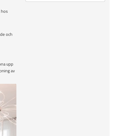
t hos
gade och
ppna upp
ppning av