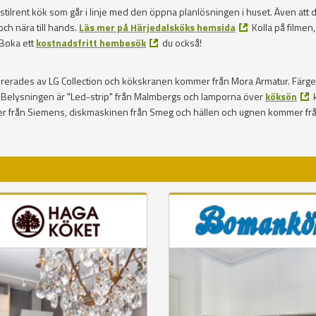
stilrent kök som går i linje med den öppna planlösningen i huset. Även att 
och nära till hands.
Läs mer på Härjedalsköks hemsida
Kolla på filmen
 Boka ett
kostnadsfritt hembesök
du också!
vererades av LG Collection och kökskranen kommer från Mora Armatur. Färg
. Belysningen är "Led-strip" från Malmbergs och lamporna över
köksön
mer från Siemens, diskmaskinen från Smeg och hällen och ugnen kommer fr