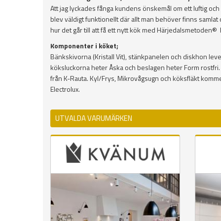
Att jag lyckades fånga kundens önskemål om ett luftig och 
blev väldigt funktionellt där allt man behöver finns samlat 
hur det går till att få ett nytt kök med Härjedalsmetoden®
Komponenter i köket;
Bänkskivorna (Kristall Vit), stänkpanelen och diskhon le
köksluckorna heter Åska och beslagen heter Form rostfri
från K-Rauta. Kyl/Frys, Mikrovågsugn och köksfläkt kom
Electrolux.
UTVALDA VARUMÄRKEN