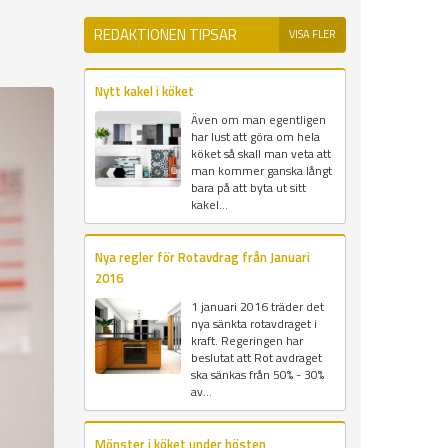
REDAKTIONEN TIPSAR
VISA FLER
Nytt kakel i köket
Även om man egentligen
har lust att göra om hela
köket så skall man veta att
man kommer ganska långt
bara på att byta ut sitt
kakel...
Nya regler för Rotavdrag från Januari
2016
1 januari 2016 träder det
nya sänkta rotavdraget i
kraft. Regeringen har
beslutat att Rot avdraget
ska sänkas från 50% - 30%
av...
Mönster i köket under hösten