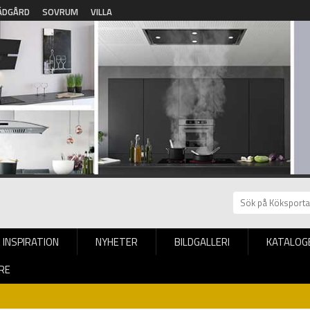
ÄDGÅRD
SOVRUM
VILLA
INSPIRATION
NYHETER
BILDGALLERI
KATALOG
RE
ök blev verklighet