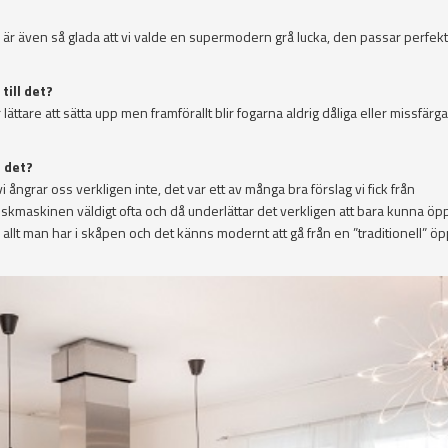
är även så glada att vi valde en supermodern grå lucka, den passar perfek
till det?
r lättare att sätta upp men framförallt blir fogarna aldrig dåliga eller missfär
 det?
vi ångrar oss verkligen inte, det var ett av många bra förslag vi fick från
iskmaskinen väldigt ofta och då underlättar det verkligen att bara kunna ö
på allt man har i skåpen och det känns modernt att gå från en ”traditionell” ö