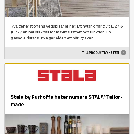
Nya generationens vedspisar är här! Ett nytänk har givit JD27 &
JD227 en hel stekhäll för maximal täthet och funktion. En
glasad eldstadslucka ger elden ett härligt sken.
TILL PRODUKTNYHETEN
Stala by Furhoffs heter numera STALA*Tailor-
made