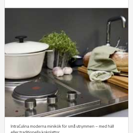
IntraCulina moderna minikök för små utrymmen – med häll
eller traditionella kokplattor.