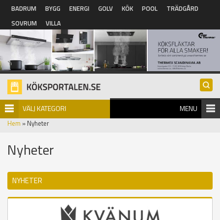
Hoppa till huvudinnehåll
BADRUM
BYGG
ENERGI
GOLV
KÖK
POOL
TRÄDGÅRD
SOVRUM
VILLA
VÄLJ KATEGORI
MENU
Hem
» Nyheter
Nyheter
NYHETER